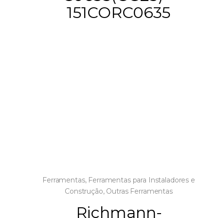
151CORC0635
Ferramentas
,
Ferramentas para Instaladores e
Construção
,
Outras Ferramentas
Richmann-