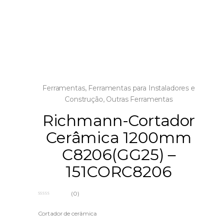
Ferramentas
,
Ferramentas para Instaladores e
Construção
,
Outras Ferramentas
Richmann-Cortador
Cerâmica 1200mm
C8206(GG25) –
151CORC8206
(0)
0
o
u
Cortador de cerâmica