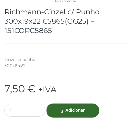
Ferramentas
Richmann-Cinzel c/ Punho
300x19x22 C5865(GG25) –
151CORC5865
Cinzel c/ punho
300x19x22
7,50
€
+IVA
Q
Adicionar
u
a
n
t