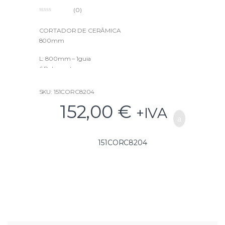
(0)
0
o
u
CORTADOR DE CERÂMICA
t
800mm
o
f
5
L: 800mm – 1guia
6 Rolamentos
SKU: 151CORC8204
152,00
€
+IVA
151CORC8204