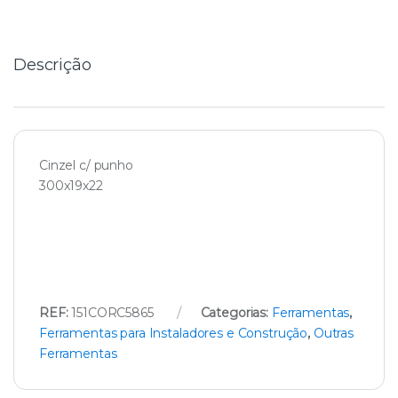
i
t
y
Descrição
Cinzel c/ punho
300x19x22
REF:
151CORC5865
Categorias:
Ferramentas
,
Ferramentas para Instaladores e Construção
,
Outras
Ferramentas