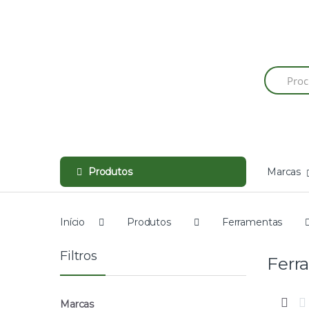
Skip
Skip
to
to
navigation
content
Produtos
Marcas
Início
Produtos
Ferramentas
Filtros
Ferr
Marcas