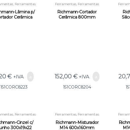
amentas
,
Ferramentas
Ferramentas
,
Ferramentas
Ferram
para Instaladores e
para Instaladores e
par
onstrução
,
Outras
Construção
,
Outras
Con
hmann-Lâmina p/
Richmann-Cortador
Ric
Ferramentas
Ferramentas
rtador Cerâmica
Cerâmica 800mm
Sil
C8223(GG23) –
C8204(GG25) –
Bor
151CORC8223
151CORC8204
1
,20
€
152,00
€
20,
+IVA
+IVA
151CORC8223
151CORC8204
1
amentas
,
Ferramentas
Ferramentas
,
Ferramentas
Ferram
para Instaladores e
para Instaladores e
par
onstrução
,
Outras
Construção
,
Outras
Con
chmann-Cinzel c/
Richmann-Misturador
Richm
Ferramentas
Ferramentas
unho 300x19x22
M14 600x160mm
M1