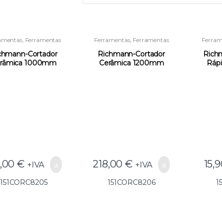
amentas
,
Ferramentas
Ferramentas
,
Ferramentas
Ferram
para Instaladores e
para Instaladores e
par
onstrução
,
Outras
Construção
,
Outras
Con
chmann-Cortador
Richmann-Cortador
Rich
Ferramentas
Ferramentas
râmica 1000mm
Cerâmica 1200mm
Ráp
C8205(GG25) –
C8206(GG25) –
C
151CORC8205
151CORC8206
1
5,00
€
218,00
€
15,
+IVA
+IVA
151CORC8205
151CORC8206
1