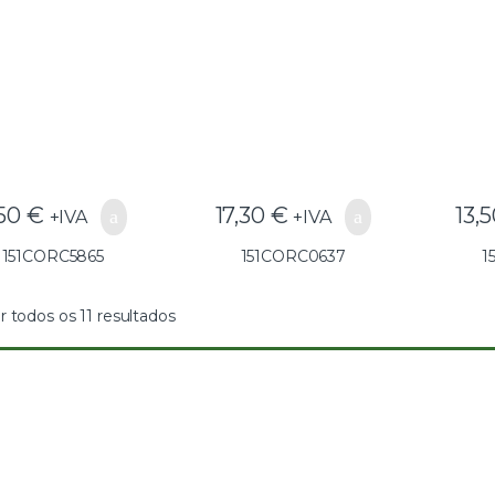
C5865(GG25) –
C0637(GG25) –
C
151CORC5865
151CORC0637
1
,50
€
17,30
€
13,
+IVA
+IVA
151CORC5865
151CORC0637
1
r todos os 11 resultados