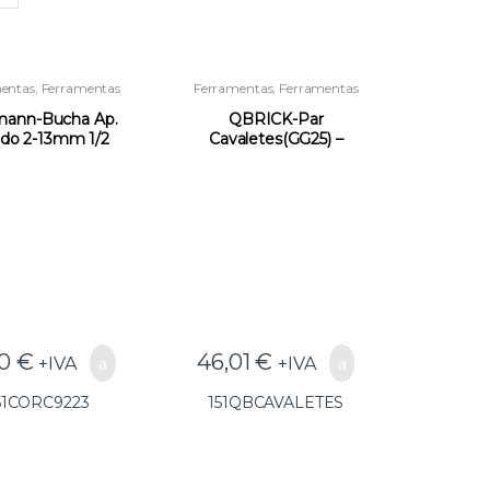
entas
,
Ferramentas
Ferramentas
,
Ferramentas
a Instaladores e
para Instaladores e
strução
,
Outras
Construção
,
Outras
mann-Bucha Ap.
QBRICK-Par
Ferramentas
Ferramentas
ido 2-13mm 1/2
Cavaletes(GG25) –
9223(GG25) –
151QBCAVALETES
51CORC9223
90
€
46,01
€
+IVA
+IVA
51CORC9223
151QBCAVALETES