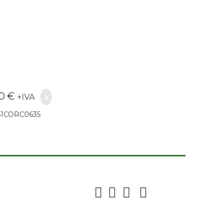
0635(GG25) –
51CORC0635
50
€
+IVA
51CORC0635