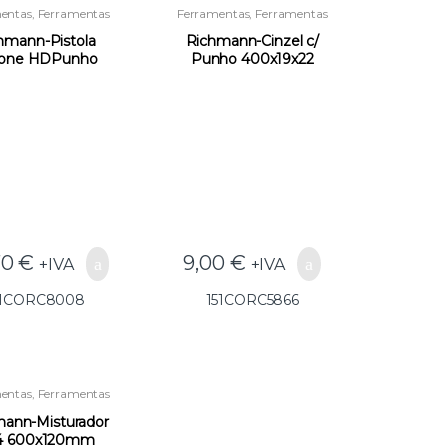
entas
,
Ferramentas
Ferramentas
,
Ferramentas
a Instaladores e
para Instaladores e
strução
,
Outras
Construção
,
Outras
hmann-Pistola
Richmann-Cinzel c/
Ferramentas
Ferramentas
icone HDPunho
Punho 400x19x22
rachaC8008 –
C5866(GG25) –
51CORC8008
151CORC5866
70
€
9,00
€
+IVA
+IVA
51CORC8008
151CORC5866
entas
,
Ferramentas
a Instaladores e
strução
,
Outras
ann-Misturador
Ferramentas
4 600x120mm