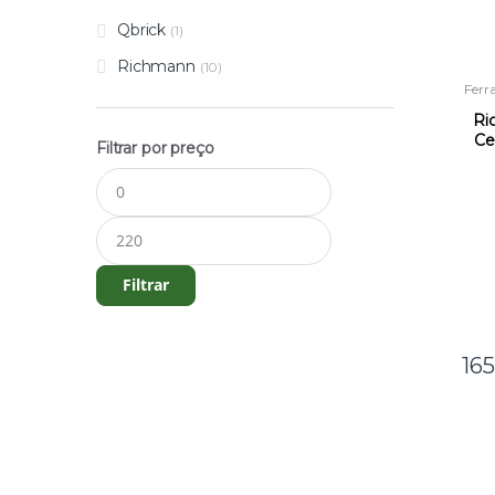
Qbrick
(1)
Richmann
(10)
Ferr
C
Ri
Ce
Filtrar por preço
Preço
Preço
mínimo
máximo
Filtrar
16