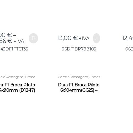
,90
€
–
13,00
€
12,
+IVA
,66
€
+IVA
43DF1FTCT35
06DF1BP798105
06
te e Roscagem
,
Fresas
Corte e Roscagem
,
Fresas
TCT
TCT
a-F1 Broca Piloto
Dura-F1 Broca Piloto
34x90mm (D12-17)
6x104mm(GG25) –
(GG25) –
06DF1BP600104
6DF1BP634090