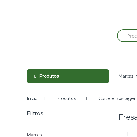
Skip
Skip
to
to
navigation
content
Produtos
Marcas
Início
Produtos
Corte e Roscage
Filtros
Fres
Marcas