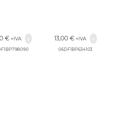
40
€
13,00
€
+IVA
+IVA
DF1BP798090
06DF1BP634103