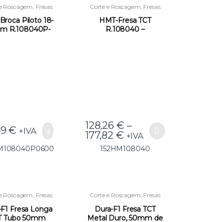
 e Roscagem
,
Fresas
Corte e Roscagem
,
Fresas
CT
,
Novidades
TCT
,
Novidades
roca Piloto 18-
HMT-Fresa TCT
m R.108040P-
R.108040 –
0600 –
152HM108040
M108040P0600
128,26
€
–
49
€
+IVA
177,82
€
+IVA
M108040P0600
152HM108040
 e Roscagem
,
Fresas
Corte e Roscagem
,
Fresas
TCT
TCT
-F1 Fresa Longa
Dura-F1 Fresa TCT
T Tubo 50mm
Metal Duro, 50mm de