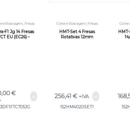
te e Roscagem
,
Fresas
Corte e Roscagem
,
Fresas
Corte
TCT
,
Novidades
TCT
,
Novidades
T
a-F1 Jg 14 Fresas
HMT-Set 4 Fresas
HMT-S
TCT EU (EC26) –
Rotativas 12mm
14
43DF1FTCT05JG
R.4020-SET1 –
R.
152HM4020SET1
152
0,00
€
256,41
€
168,
+IVA
A
43DF1FTCT05JG
152HM4020SET1
152