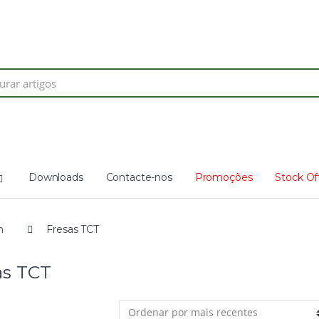
Search
for:
Downloads
Contacte-nos
Promoções
Stock Of
m
Fresas TCT
as TCT