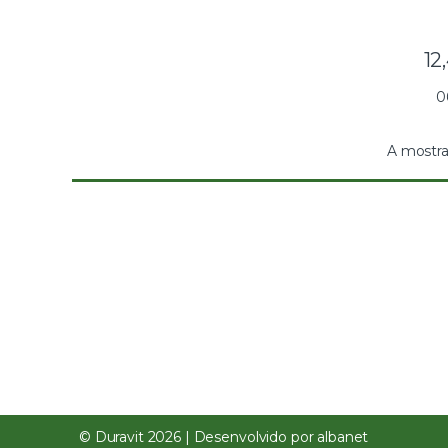
12
0
A mostra
© Duravit 2026 | Desenvolvido por
albanet