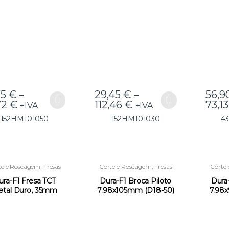
152HM101050
– 152HM101030
Pr
4
75
€
–
29,45
€
–
56,9
72
€
112,46
€
73,1
+IVA
+IVA
152HM101050
152HM101030
4
te e Roscagem
,
Fresas
Corte e Roscagem
,
Fresas
Corte
TCT
TCT
ura-F1 Fresa TCT
Dura-F1 Broca Piloto
Dura-
tal Duro, 35mm
7.98x105mm (D18-50)
7.98
Profundidade –
(GG25) –
43DF1FTCT35
06DF1BP798105
06