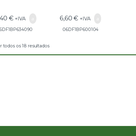
,40
€
6,60
€
+IVA
+IVA
6DF1BP634090
06DF1BP600104
r todos os 18 resultados