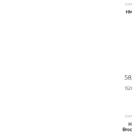
Cor
HMT
R.
15
58
15
Cor
H
Broc