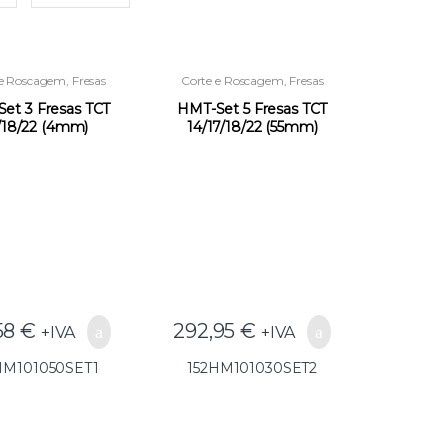
 e Roscagem
,
Fresas
Corte e Roscagem
,
Fresas
CT
,
Novidades
TCT
,
Novidades
et 3 Fresas TCT
HMT-Set 5 Fresas TCT
/18/22 (4mm)
14/17/18/22 (55mm)
101050-SET1 –
R.101030-SET2 –
HM101050SET1
152HM101030SET2
58
€
292,95
€
+IVA
+IVA
HM101050SET1
152HM101030SET2