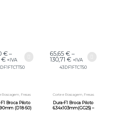
ofundidade –
Profundidade –
3DF1FTCTT50
43DF1FTCT50
0
€
–
65,65
€
–
3
€
130,71
€
+IVA
+IVA
3DF1FTCTT50
43DF1FTCT50
 e Roscagem
,
Fresas
Corte e Roscagem
,
Fresas
TCT
TCT
F1 Broca Piloto
Dura-F1 Broca Piloto
x90mm (D18-50)
6.34x103mm(GG25) –
(GG25) –
06DF1BP634103
DF1BP798090