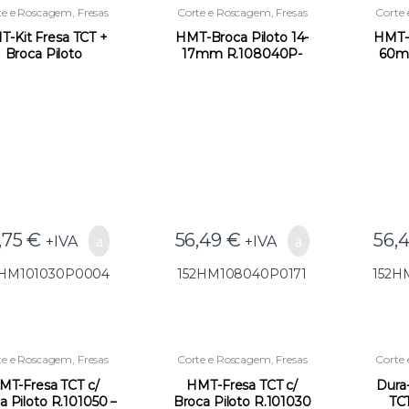
te e Roscagem
,
Fresas
Corte e Roscagem
,
Fresas
Corte
TCT
,
Novidades
TCT
,
Novidades
T
-Kit Fresa TCT +
HMT-Broca Piloto 14-
HMT-B
Broca Piloto
17mm R.108040P-
60m
101030P-0004 –
0171 –
2HM101030P0004
152HM108040P0171
152H
,75
€
56,49
€
56,
+IVA
+IVA
2HM101030P0004
152HM108040P0171
152H
te e Roscagem
,
Fresas
Corte e Roscagem
,
Fresas
Corte
TCT
,
Novidades
TCT
,
Novidades
MT-Fresa TCT c/
HMT-Fresa TCT c/
Dura
a Piloto R.101050 –
Broca Piloto R.101030
TC