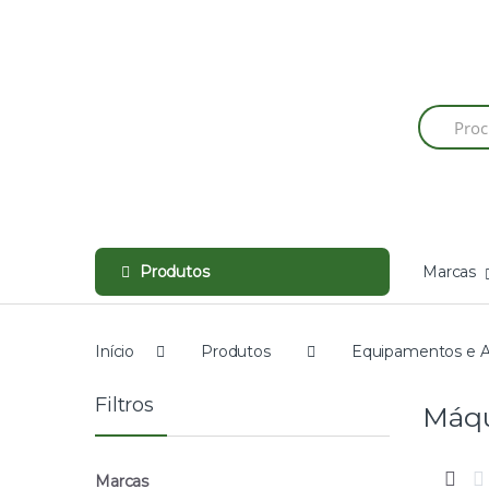
Skip
Skip
to
to
navigation
content
Produtos
Marcas
Início
Produtos
Equipamentos e A
Filtros
Máqu
Marcas