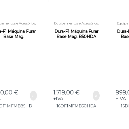
pamentos e Acessórios
,
Equipamentos e Acessórios
,
Equipam
Máquinas de Furar
Máquinas de Furar
Má
Magnéticas
Magnéticas
a-F1 Máquina Furar
Dura-F1 Máquina Furar
Dura-
Base Mag.
Base Mag. B50HDA
Bas
B85HD(SA25) –
(EM25) –
6DF1MFMB85HD
16DF1MFMB50HDA
16
50,00
€
1.719,00
€
999
A
+IVA
+IVA
6DF1MFMB85HD
16DF1MFMB50HDA
16