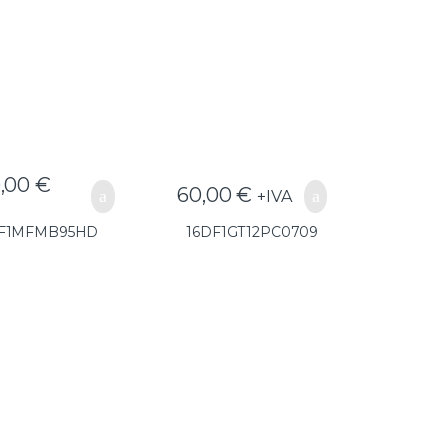
(GG25) –
M7-M9(GG25) –
DF1MFMB95HD
16DF1GT12PC0709
0,00
€
60,00
€
+IVA
DF1MFMB95HD
16DF1GT12PC0709