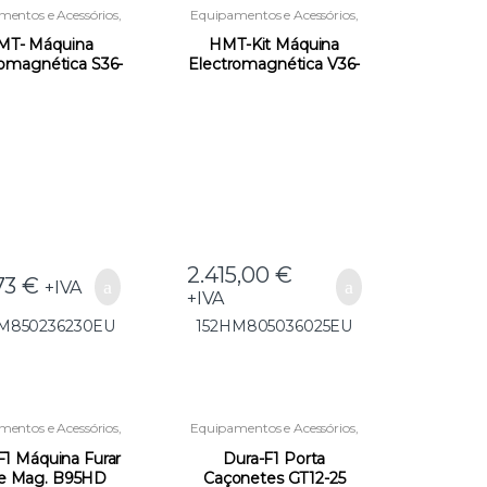
entos e Acessórios
,
Equipamentos e Acessórios
,
quinas de Furar
Máquinas de Furar
éticas
,
Novidades
Magnéticas
,
Novidades
MT- Máquina
HMT-Kit Máquina
romagnética S36-
Electromagnética V36-
R.850236-230EU
18v R.805036-025E –
2HM850236230EU
152HM805036025EU
2.415,00
€
73
€
+IVA
+IVA
M850236230EU
152HM805036025EU
entos e Acessórios
,
Equipamentos e Acessórios
,
quinas de Furar
Máquinas de Furar
Magnéticas
Magnéticas
F1 Máquina Furar
Dura-F1 Porta
e Mag. B95HD
Caçonetes GT12-25