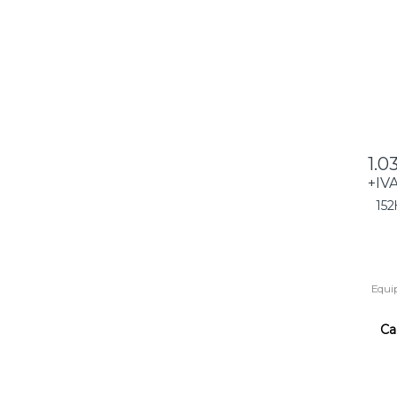
230
– 1
1.0
+IV
15
Equi
Ca
1