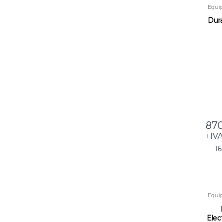
Equi
Dur
1
87
+IV
1
Equi
Ma
Elec