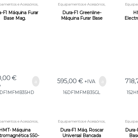
pamentos e Acessórios
,
Equipamentos e Acessórios
,
Equipam
Máquinas de Furar
Máquinas de Furar
Má
Magnéticas
Magnéticas
Magn
a-F1 Máquina Furar
Dura-F1 Greenline-
H
Base Mag.
Máquina Furar Base
Elect
B35HD(SA25) –
Mag.B35GL(SA25) –
230v 
6DF1MFMB35HD
16DF1MFMB35GL
– 15
0,00
€
595,00
€
718,
+IVA
A
6DF1MFMB35HD
16DF1MFMB35GL
152H
pamentos e Acessórios
,
Equipamentos e Acessórios
,
Equipam
Máquinas de Furar
Máquinas de Furar
Má
gnéticas
,
Novidades
Magnéticas
HMT- Máquina
Dura-F1 Máq. Roscar
Dura-
tromagnética S50-
Universal Bancada
Bas