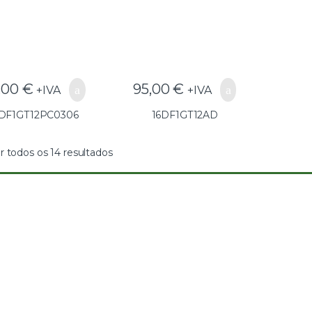
,00
€
95,00
€
+IVA
+IVA
6DF1GT12PC0306
16DF1GT12AD
r todos os 14 resultados