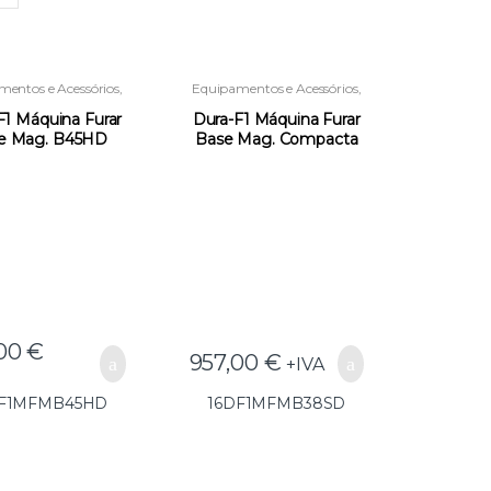
entos e Acessórios
,
Equipamentos e Acessórios
,
quinas de Furar
Máquinas de Furar
Magnéticas
Magnéticas
F1 Máquina Furar
Dura-F1 Máquina Furar
e Mag. B45HD
Base Mag. Compacta
(EM25) –
B38SD (SA25) –
DF1MFMB45HD
16DF1MFMB38SD
,00
€
957,00
€
+IVA
DF1MFMB45HD
16DF1MFMB38SD