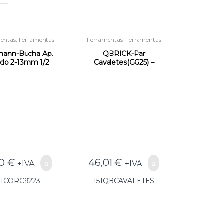
entas
,
Ferramentas
Ferramentas
,
Ferramentas
a Instaladores e
para Instaladores e
strução
,
Outras
Construção
,
Outras
mann-Bucha Ap.
QBRICK-Par
Ferramentas
Ferramentas
ido 2-13mm 1/2
Cavaletes(GG25) –
9223(GG25) –
151QBCAVALETES
51CORC9223
90
€
46,01
€
+IVA
+IVA
51CORC9223
151QBCAVALETES