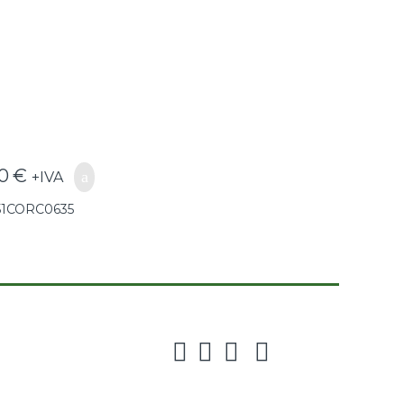
0635(GG25) –
51CORC0635
50
€
+IVA
51CORC0635