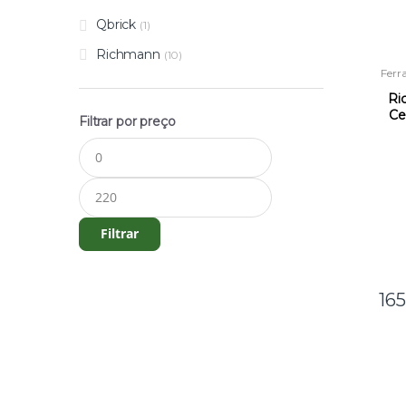
Qbrick
(1)
Richmann
(10)
Ferr
C
Ri
Ce
Filtrar por preço
Preço
Preço
mínimo
máximo
Filtrar
16