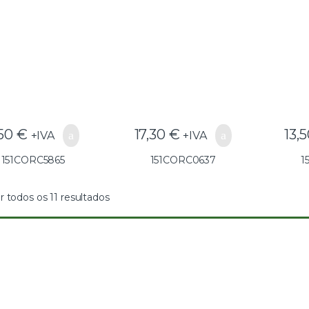
C5865(GG25) –
C0637(GG25) –
C
151CORC5865
151CORC0637
1
,50
€
17,30
€
13,
+IVA
+IVA
151CORC5865
151CORC0637
1
r todos os 11 resultados