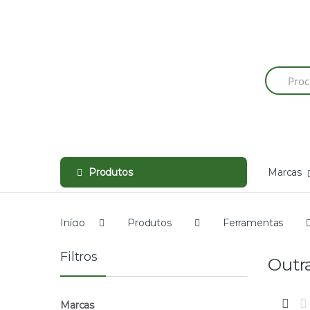
Skip
Skip
to
to
navigation
content
Produtos
Marcas
Início
Produtos
Ferramentas
Filtros
Outr
Marcas