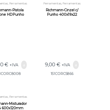
entas
,
Ferramentas
Ferramentas
,
Ferramentas
a Instaladores e
para Instaladores e
strução
,
Outras
Construção
,
Outras
hmann-Pistola
Richmann-Cinzel c/
Ferramentas
Ferramentas
icone HDPunho
Punho 400x19x22
rachaC8008 –
C5866(GG25) –
51CORC8008
151CORC5866
70
€
9,00
€
+IVA
+IVA
51CORC8008
151CORC5866
entas
,
Ferramentas
a Instaladores e
strução
,
Outras
ann-Misturador
Ferramentas
4 600x120mm