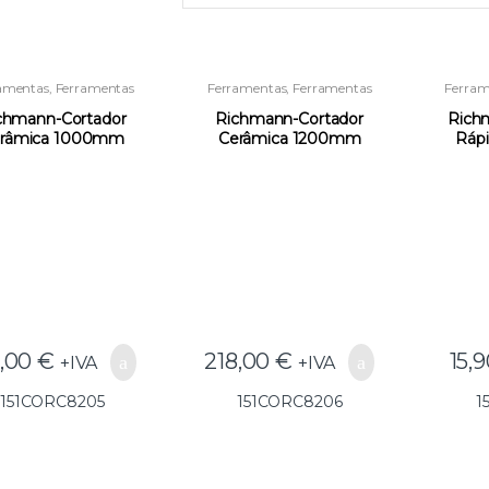
amentas
,
Ferramentas
Ferramentas
,
Ferramentas
Ferram
para Instaladores e
para Instaladores e
par
onstrução
,
Outras
Construção
,
Outras
Con
chmann-Cortador
Richmann-Cortador
Rich
Ferramentas
Ferramentas
râmica 1000mm
Cerâmica 1200mm
Ráp
C8205(GG25) –
C8206(GG25) –
C
151CORC8205
151CORC8206
1
5,00
€
218,00
€
15,
+IVA
+IVA
151CORC8205
151CORC8206
1