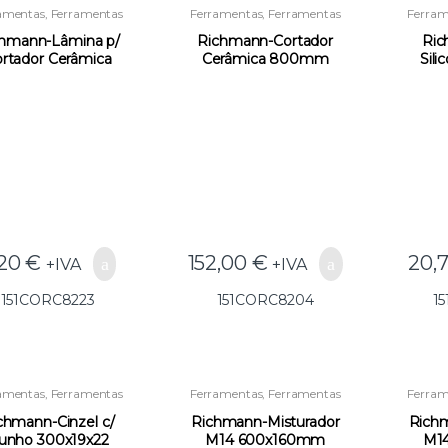
amentas
,
Ferramentas
Ferramentas
,
Ferramentas
Ferram
para Instaladores e
para Instaladores e
par
onstrução
,
Outras
Construção
,
Outras
Con
hmann-Lâmina p/
Richmann-Cortador
Ric
Ferramentas
Ferramentas
rtador Cerâmica
Cerâmica 800mm
Sil
C8223(GG23) –
C8204(GG25) –
Bor
151CORC8223
151CORC8204
1
,20
€
152,00
€
20,
+IVA
+IVA
151CORC8223
151CORC8204
1
amentas
,
Ferramentas
Ferramentas
,
Ferramentas
Ferram
para Instaladores e
para Instaladores e
par
onstrução
,
Outras
Construção
,
Outras
Con
chmann-Cinzel c/
Richmann-Misturador
Richm
Ferramentas
Ferramentas
unho 300x19x22
M14 600x160mm
M1