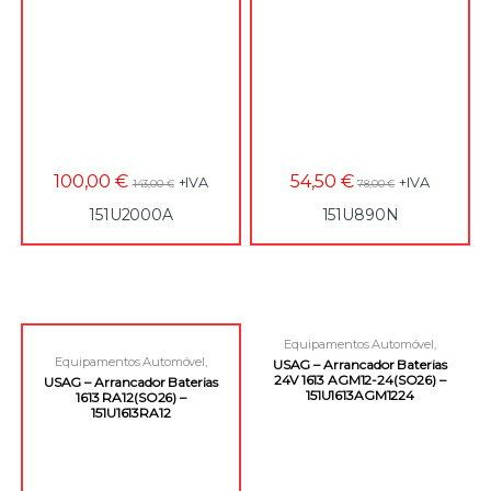
100,00
€
54,50
€
+IVA
+IVA
143,00
€
78,00
€
151U2000A
151U890N
Equipamentos Automóvel
,
Equipamentos e Acessórios
Equipamentos Automóvel
,
USAG – Arrancador Baterias
Equipamentos e Acessórios
24V 1613 AGM12-24(SO26) –
USAG – Arrancador Baterias
151U1613AGM1224
1613 RA12(SO26) –
151U1613RA12