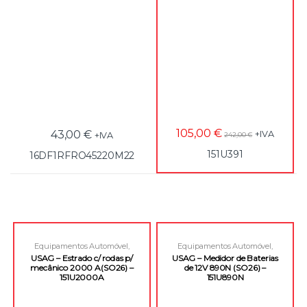
105,00
€
43,00
€
+IVA
+IVA
242,00
€
151U391
16DF1RFRO45220M22
Equipamentos Automóvel
,
Equipamentos Automóvel
,
Equipamentos e Acessórios
Equipamentos e Acessórios
USAG – Estrado c/ rodas p/
USAG – Medidor de Baterias
mecânico 2000 A(SO26) –
de 12V 890N (SO26) –
151U2000A
151U890N