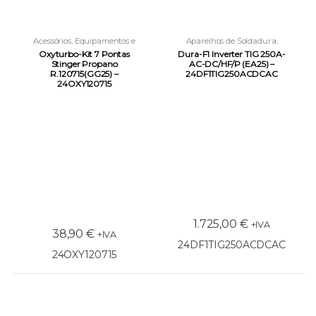
Acessórios
,
Equipamentos e
Aparelhos de Soldadura
,
Acessórios
,
Soldadura por Gás
Equipamentos e Acessórios
,
Oxyturbo-Kit 7 Pontas
Dura-F1 Inverter TIG 250A-
Soldadura TIG
Stinger Propano
AC-DC/HF/P (EA25) –
R.120715(GG25) –
24DF1TIG250ACDCAC
24OXY120715
1.725,00
€
+IVA
38,90
€
+IVA
24DF1TIG250ACDCAC
24OXY120715