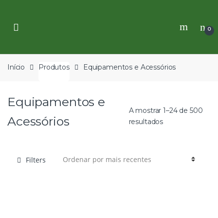
Skip
Skip
to
to
navigation
content
0
Início
Produtos
Equipamentos e Acessórios
Equipamentos e
A mostrar 1–24 de 500
Acessórios
resultados
Filters