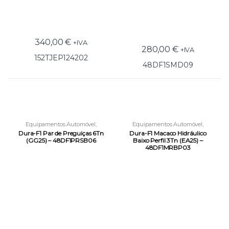
340,00
€
+IVA
280,00
€
+IVA
152TJEP124202
48DF1SMD09
Equipamentos Automóvel
,
Equipamentos Automóvel
,
Equipamentos e Acessórios
Equipamentos e Acessórios
Dura-F1 Par de Preguiças 6Tn
Dura-F1 Macaco Hidráulico
(GG25) – 48DF1PRSB06
Baixo Perfil 3Tn (EA25) –
48DF1MRBP03