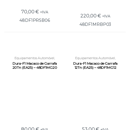
70,00
€
+IVA
220,00
€
+IVA
48DF1PRSB06
48DF1MRBP03
Equipamentos Automóvel
,
Equipamentos Automóvel
,
Equipamentos e Acessórios
Equipamentos e Acessórios
Dura-F1 Macaco de Garrafa
Dura-F1 Macaco de Garrafa
20Tn (EA25) – 48DF1MG20
12Tn (EA25) – 48DF1MG12
80,00
€
53,00
€
+IVA
+IVA