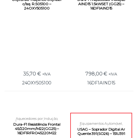
c/Isq. R.505100 –
AIND15 1.5kWSET (GG25) –
24OXY505100
16DF1AIND15
35,70
€
798,00
€
+IVA
+IVA
24OXY505100
16DF1AIND15
Aquecedores por Indução
,
Equipamentos e Acessórios
Equipamentos Automóvel
,
Dura-F1 Resistência Frontal
Equipamentos e Acessórios
45/220mm/M22(GG25) –
USAG – Soprador Digital Ar
16DF1RFRO45220M22
Quente 391(SO26) – 151U391