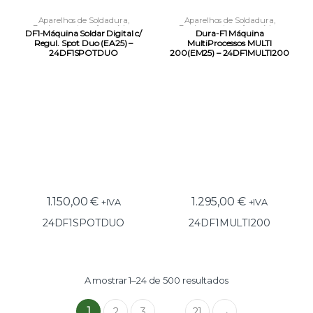
Aparelhos de Soldadura
,
Aparelhos de Soldadura
,
Equipamentos e Acessórios
,
Equipamentos e Acessórios
,
DF1-Máquina Soldar Digital c/
Dura-F1 Máquina
Soldadura SPOTTER
Soldadura Multi
Regul. Spot Duo (EA25) –
MultiProcessos MULTI
24DF1SPOTDUO
200(EM25) – 24DF1MULTI200
1.150,00
€
1.295,00
€
+IVA
+IVA
24DF1SPOTDUO
24DF1MULTI200
A mostrar 1–24 de 500 resultados
1
2
3
21
→