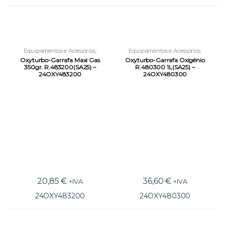
Equipamentos e Acessórios
,
Equipamentos e Acessórios
,
Garrafas
,
Soldadura por Gás
Garrafas
,
Soldadura por Gás
Oxyturbo-Garrafa Maxi Gas
Oxyturbo-Garrafa Oxigénio
350gr. R.483200(SA25) –
R.480300 1L(SA25) –
24OXY483200
24OXY480300
20,85
€
36,60
€
+IVA
+IVA
24OXY483200
24OXY480300