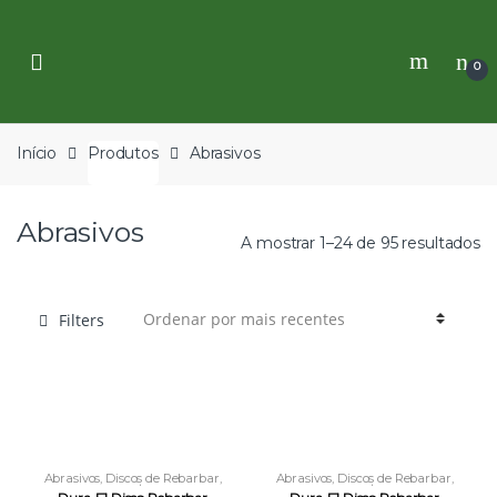
Skip
Skip
to
to
navigation
content
0
Início
Produtos
Abrasivos
Abrasivos
A mostrar 1–24 de 95 resultados
Filters
Abrasivos
,
Discos de Rebarbar
,
Abrasivos
,
Discos de Rebarbar
,
Discos Rigidos p/ Rebarbadora
Discos Rigidos p/ Rebarbadora