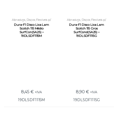
Abrasivos
,
Discos Flexíveis p/
Abrasivos
,
Discos Flexíveis p/
Rebarbadora
Rebarbadora
Dura-F1 Disco Lixa Lam
Dura-F1 Disco Lixa Lam
Scotch 115 Médio
Scotch 115 Gros
SurfCon(SA25) –
SurfCond(SA25) –
19DLSDF1115M
19DLSDF1115G
8,45
€
8,90
€
+IVA
+IVA
19DLSDF1115M
19DLSDF1115G