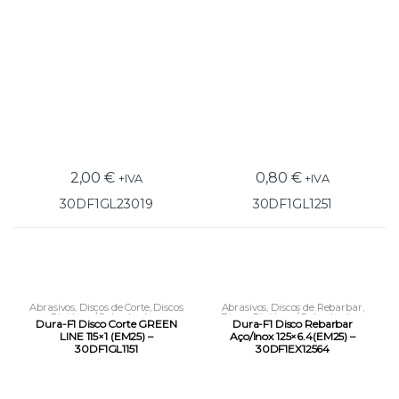
2,00
€
0,80
€
+IVA
+IVA
30DF1GL23019
30DF1GL1251
Abrasivos
,
Discos de Corte
,
Discos
Abrasivos
,
Discos de Rebarbar
,
Rigidos p/ Rebarbadora
Discos Rigidos p/ Rebarbadora
Dura-F1 Disco Corte GREEN
Dura-F1 Disco Rebarbar
LINE 115×1 (EM25) –
Aço/Inox 125×6.4(EM25) –
30DF1GL1151
30DF1EX12564