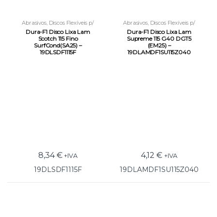
Abrasivos
,
Discos Flexíveis p/
Abrasivos
,
Discos Flexíveis p/
Rebarbadora
Rebarbadora
Dura-F1 Disco Lixa Lam
Dura-F1 Disco Lixa Lam
Scotch 115 Fino
Supreme 115 G40 DGT5
SurfCond(SA25) –
(EM25) –
19DLSDF1115F
19DLAMDF1SU115Z040
8,34
€
4,12
€
+IVA
+IVA
19DLSDF1115F
19DLAMDF1SU115Z040