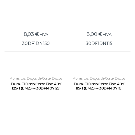
8,03
€
8,00
€
+IVA
+IVA
30DF1DN150
30DF1DN115
Abrasivos
,
Discos de Corte
,
Discos
Abrasivos
,
Discos de Corte
,
Discos
Rigidos p/ Rebarbadora
Rigidos p/ Rebarbadora
Dura-F1 Disco Corte Fino 40Y
Dura-F1 Disco Corte Fino 40Y
125×1 (EM25) – 30DF140Y1251
115×1 (EM25) – 30DF140Y1151