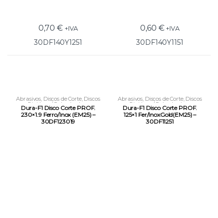
0,70
€
0,60
€
+IVA
+IVA
30DF140Y1251
30DF140Y1151
Abrasivos
,
Discos de Corte
,
Discos
Abrasivos
,
Discos de Corte
,
Discos
Rigidos p/ Rebarbadora
Rigidos p/ Rebarbadora
Dura-F1 Disco Corte PROF.
Dura-F1 Disco Corte PROF.
230×1.9 Ferro/Inox (EM25) –
125×1 Fer/InoxGold(EM25) –
30DF123019
30DF11251