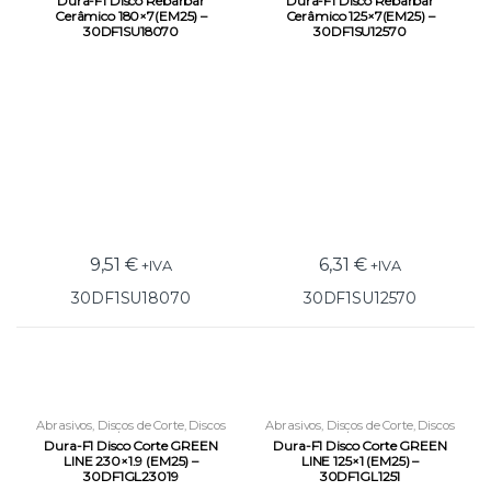
Dura-F1 Disco Rebarbar
Dura-F1 Disco Rebarbar
Cerâmico 180×7(EM25) –
Cerâmico 125×7(EM25) –
30DF1SU18070
30DF1SU12570
9,51
€
6,31
€
+IVA
+IVA
30DF1SU18070
30DF1SU12570
Abrasivos
,
Discos de Corte
,
Discos
Abrasivos
,
Discos de Corte
,
Discos
Rigidos p/ Rebarbadora
Rigidos p/ Rebarbadora
Dura-F1 Disco Corte GREEN
Dura-F1 Disco Corte GREEN
LINE 230×1.9 (EM25) –
LINE 125×1 (EM25) –
30DF1GL23019
30DF1GL1251