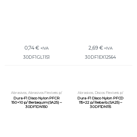
0,74
€
2,69
€
+IVA
+IVA
30DF1GL1151
30DF1EX12564
Abrasivos
,
Abrasivos Flexíveis p/
Abrasivos
,
Discos Flexíveis p/
Retificadoras
Rebarbadora
Dura-F1 Disco Nylon PFCR
Dura-F1 Disco Nylon PFCD
150×10 p/ Berbequim(SA25) –
115×22 p/ Rebarb.(SA25) –
30DF1DN150
30DF1DN115