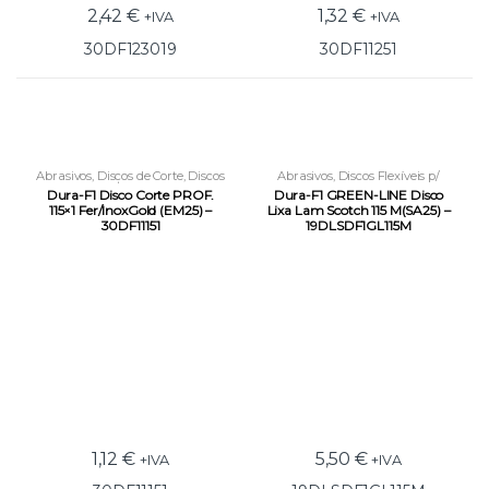
2,42
€
1,32
€
+IVA
+IVA
30DF123019
30DF11251
Abrasivos
,
Discos de Corte
,
Discos
Abrasivos
,
Discos Flexíveis p/
Rigidos p/ Rebarbadora
Rebarbadora
Dura-F1 Disco Corte PROF.
Dura-F1 GREEN-LINE Disco
115×1 Fer/InoxGold (EM25) –
Lixa Lam Scotch 115 M(SA25) –
30DF11151
19DLSDF1GL115M
1,12
€
5,50
€
+IVA
+IVA