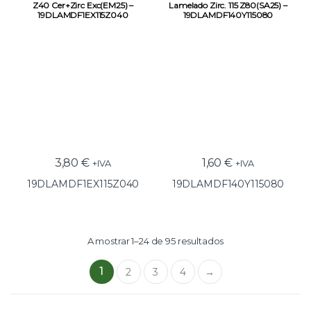
Z40 Cer+Zirc Exc(EM25) –
Lamelado Zirc. 115 Z80(SA25) –
19DLAMDF1EX115Z040
19DLAMDF140Y115080
3,80
€
1,60
€
+IVA
+IVA
19DLAMDF1EX115Z040
19DLAMDF140Y115080
A mostrar 1–24 de 95 resultados
1
2
3
4
→