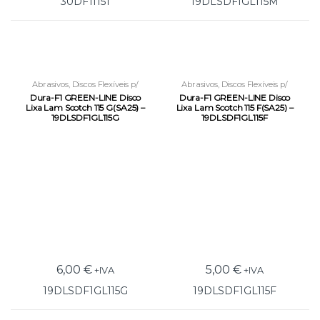
30DF11151
19DLSDF1GL115M
Abrasivos
,
Discos Flexíveis p/
Abrasivos
,
Discos Flexíveis p/
Rebarbadora
Rebarbadora
Dura-F1 GREEN-LINE Disco
Dura-F1 GREEN-LINE Disco
Lixa Lam Scotch 115 G(SA25) –
Lixa Lam Scotch 115 F(SA25) –
19DLSDF1GL115G
19DLSDF1GL115F
6,00
€
5,00
€
+IVA
+IVA
19DLSDF1GL115G
19DLSDF1GL115F