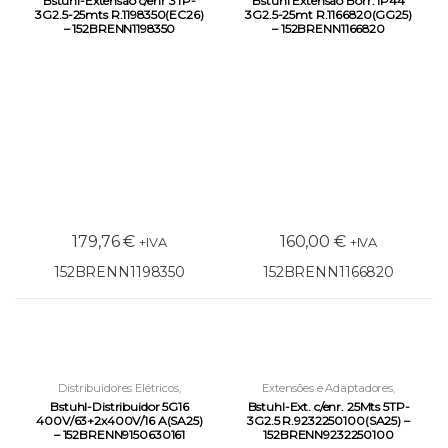
Bstuhl-Extensão c/enr 3TP-
Bstuhl Extensão Borr. IP44
Condução Elétrica
Condução Elétrica
3G2.5-25mts R.1198350(EC26)
3G2.5-25mt R.1166820(GG25)
– 152BRENN1198350
– 152BRENN1166820
179,76
€
160,00
€
+IVA
+IVA
152BRENN1198350
152BRENN1166820
Distribuidores Elétricos
,
Extensões e Adaptadores
,
Ferramentas
,
Iluminação e
Ferramentas
,
Iluminação e
Bstuhl-Distribuidor 5G16
Bstuhl-Ext. c/enr. 25Mts 5TP-
Condução Elétrica
Condução Elétrica
400V/63+2x400V/16 A(SA25)
3G2.5 R.9232250100(SA25) –
– 152BRENN9150630161
152BRENN9232250100