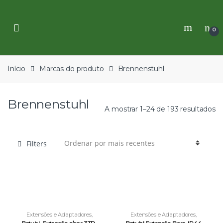
Skip
Skip
to
to
navigation
content
0
Início
Marcas do produto
Brennenstuhl
Brennenstuhl
A mostrar 1–24 de 193 resultados
Filters
Extensões e Adaptadores
,
Extensões e Adaptadores
,
Ferramentas
,
Iluminação e
Ferramentas
,
Iluminação e