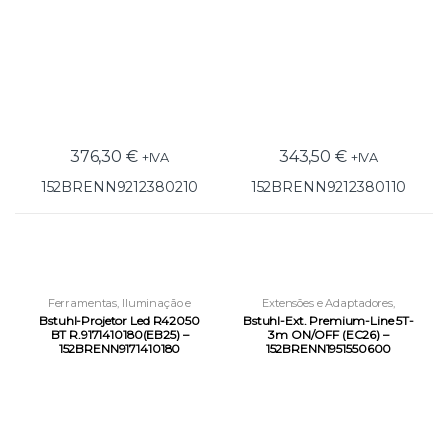
376,30
€
343,50
€
+IVA
+IVA
152BRENN9212380210
152BRENN9212380110
Ferramentas
,
Iluminação e
Extensões e Adaptadores
,
Condução Elétrica
,
Projetores
Ferramentas
,
Iluminação e
Bstuhl-Projetor Led R42050
Bstuhl-Ext. Premium-Line 5T-
Condução Elétrica
,
Novidades
BT R.9171410180(EB25) –
3m ON/OFF (EC26) –
152BRENN9171410180
152BRENN1951550600