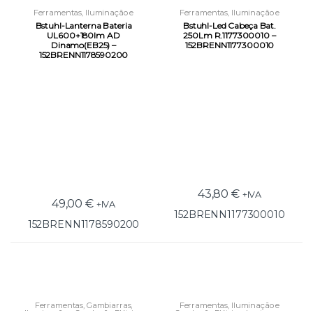
Ferramentas
,
Iluminação e
Ferramentas
,
Iluminação e
Condução Elétrica
,
Lanternas
Condução Elétrica
,
Lanternas
Bstuhl-Lanterna Bateria
Bstuhl-Led Cabeça Bat.
UL600+180lm AD
250Lm R.1177300010 –
Dinamo(EB25) –
152BRENN1177300010
152BRENN1178590200
43,80
€
+IVA
49,00
€
+IVA
152BRENN1177300010
152BRENN1178590200
Ferramentas
,
Gambiarras
,
Ferramentas
,
Iluminação e