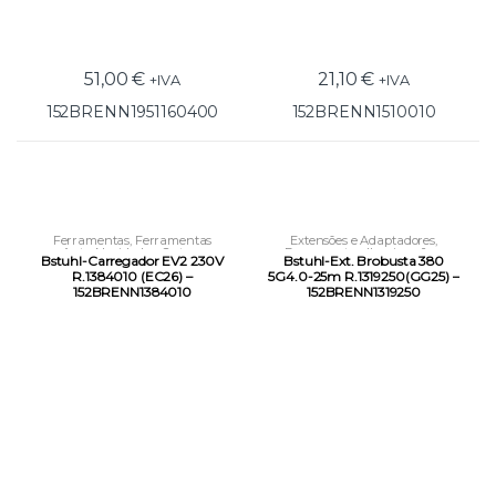
51,00
€
21,10
€
+IVA
+IVA
152BRENN1951160400
152BRENN1510010
Ferramentas
,
Ferramentas
Extensões e Adaptadores
,
Auto
,
Novidades
,
Outras
Ferramentas
,
Iluminação e
Bstuhl-Carregador EV2 230V
Bstuhl-Ext. Brobusta 380
Ferramentas
Condução Elétrica
R.1384010 (EC26) –
5G4.0-25m R.1319250(GG25) –
152BRENN1384010
152BRENN1319250