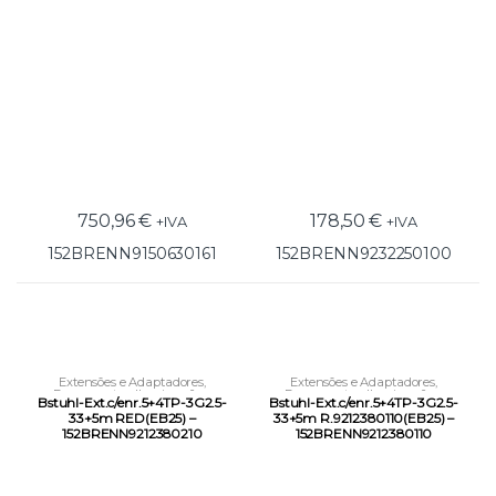
750,96
€
178,50
€
+IVA
+IVA
152BRENN9150630161
152BRENN9232250100
Extensões e Adaptadores
,
Extensões e Adaptadores
,
Ferramentas
,
Iluminação e
Ferramentas
,
Iluminação e
Bstuhl-Ext.c/enr.5+4TP-3G2.5-
Bstuhl-Ext.c/enr.5+4TP-3G2.5-
Condução Elétrica
Condução Elétrica
33+5m RED(EB25) –
33+5m R.9212380110(EB25) –
152BRENN9212380210
152BRENN9212380110