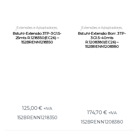
Extensões e Adaptadores
,
Extensões e Adaptadores
,
Ferramentas
,
Iluminação e
Ferramentas
,
Iluminação e
Bstuhl-Extensão 3TP-3G1.5-
Bstuhl-Extensão Borr. 3TP-
Condução Elétrica
Condução Elétrica
25mts R.1218350(EC26) –
3G1.5-40mts
152BRENN1218350
R.1208380(EC26) –
152BRENN1208380
125,00
€
+IVA
174,70
€
+IVA
152BRENN1218350
152BRENN1208380