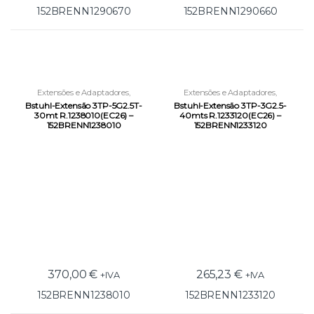
152BRENN1290670
152BRENN1290660
Extensões e Adaptadores
,
Extensões e Adaptadores
,
Ferramentas
,
Iluminação e
Ferramentas
,
Iluminação e
Bstuhl-Extensão 3TP-5G2.5T-
Bstuhl-Extensão 3TP-3G2.5-
Condução Elétrica
Condução Elétrica
30mt R.1238010(EC26) –
40mts R.1233120(EC26) –
152BRENN1238010
152BRENN1233120
370,00
€
265,23
€
+IVA
+IVA
152BRENN1238010
152BRENN1233120