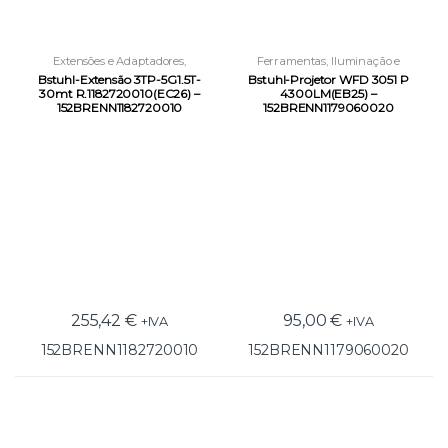
Extensões e Adaptadores
,
Ferramentas
,
Iluminação e
Ferramentas
,
Iluminação e
Condução Elétrica
,
Projetores
Bstuhl-Extensão 3TP-5G1.5T-
Bstuhl-Projetor WFD 3051 P
Condução Elétrica
30mt R.1182720010(EC26) –
4300LM(EB25) –
152BRENN1182720010
152BRENN1179060020
255,42
€
95,00
€
+IVA
+IVA
152BRENN1182720010
152BRENN1179060020