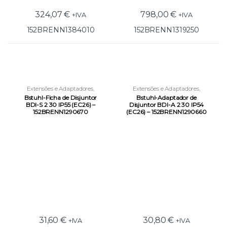
324,07
€
798,00
€
+IVA
+IVA
152BRENN1384010
152BRENN1319250
Extensões e Adaptadores
,
Extensões e Adaptadores
,
Ferramentas
,
Iluminação e
Ferramentas
,
Iluminação e
Bstuhl-Ficha de Disjuntor
Bstuhl-Adaptador de
Condução Elétrica
,
Novidades
Condução Elétrica
,
Novidades
BDI-S 2 30 IP55 (EC26) –
Disjuntor BDI-A 2 30 IP54
152BRENN1290670
(EC26) – 152BRENN1290660
31,60
€
30,80
€
+IVA
+IVA