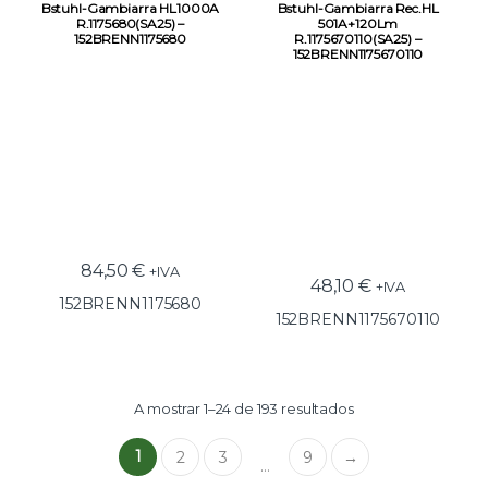
Iluminação e Condução Elétrica
Condução Elétrica
,
Lanternas
Bstuhl-Gambiarra HL1000A
Bstuhl-Gambiarra Rec.HL
R.1175680(SA25) –
501A+120Lm
152BRENN1175680
R.1175670110(SA25) –
152BRENN1175670110
84,50
€
+IVA
48,10
€
+IVA
152BRENN1175680
152BRENN1175670110
A mostrar 1–24 de 193 resultados
1
2
3
9
→
…