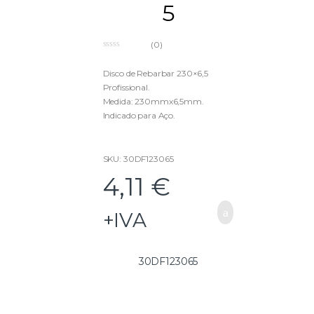
5
(0)
0
o
u
Disco de Rebarbar 230×6,5
t
Profissional.
o
f
Medida: 230mmx6,5mm.
5
Indicado para Aço.
SKU: 30DF123065
4,11
€
+IVA
30DF123065