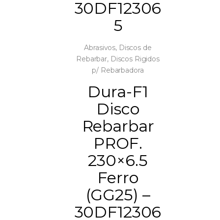
30DF12306
5
Abrasivos
,
Discos de
Rebarbar
,
Discos Rigidos
p/ Rebarbadora
Dura-F1
Disco
Rebarbar
PROF.
230×6.5
Ferro
(GG25) –
30DF12306