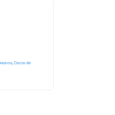
y
rasivos
,
Discos de