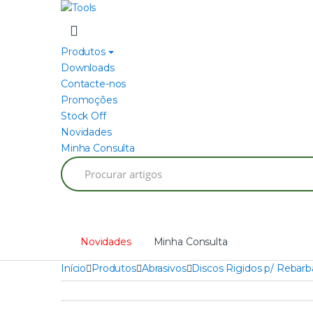
Skip
Skip
to
to
navigation
content
Produtos
Downloads
Contacte-nos
Promoções
Stock Off
Novidades
Minha Consulta
Search
for:
Novidades
Minha Consulta
Início
Produtos
Abrasivos
Discos Rigidos p/ Rebarb