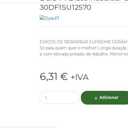
30DF1SU12570
DISCOS DE REBARBAR SUPREME CERÂMICO
Só para quem quer o melhor! Longa duração 
e com elevada pressão de trabalho. Menor e
6,31
€
+IVA
Q
Adicionar
u
a
n
t
i
t