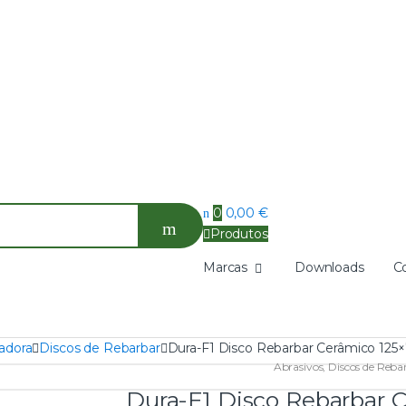
0
0,00
€
Produtos
Marcas
Downloads
C
adora
Discos de Rebarbar
Dura-F1 Disco Rebarbar Cerâmico 125
Abrasivos
,
Discos de Reba
Dura-F1 Disco Rebarbar 