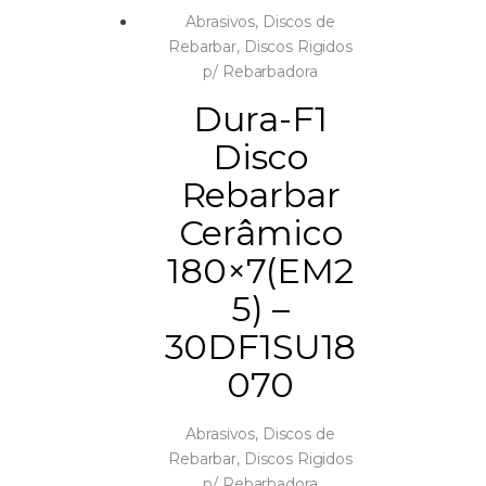
Abrasivos
,
Discos de
Rebarbar
,
Discos Rigidos
p/ Rebarbadora
Dura-F1
Disco
Rebarbar
Cerâmico
180×7(EM2
5) –
30DF1SU18
070
Abrasivos
,
Discos de
Rebarbar
,
Discos Rigidos
p/ Rebarbadora