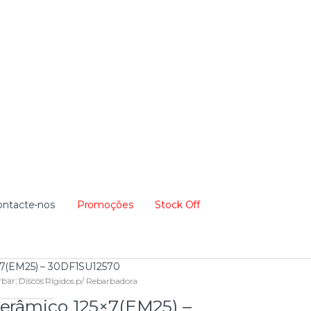
ontacte-nos
Promoções
Stock Off
×7(EM25) – 30DF1SU12570
rbar
,
Discos Rigidos p/ Rebarbadora
Cerâmico 125×7(EM25) –