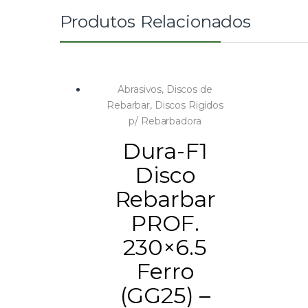
Produtos Relacionados
Abrasivos
,
Discos de
Rebarbar
,
Discos Rigidos
p/ Rebarbadora
Dura-F1
Disco
Rebarbar
PROF.
230×6.5
Ferro
(GG25) –