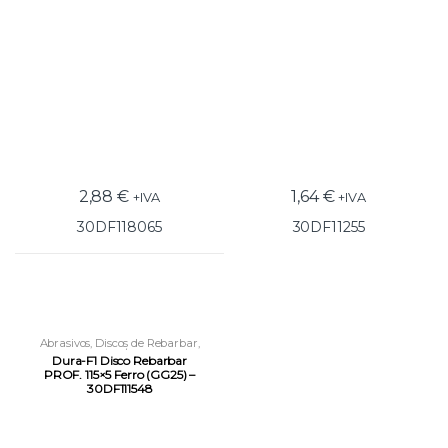
2,88
€
1,64
€
+IVA
+IVA
30DF118065
30DF11255
Abrasivos
,
Discos de Rebarbar
,
Discos Rigidos p/ Rebarbadora
Dura-F1 Disco Rebarbar
PROF. 115×5 Ferro (GG25) –
30DF111548