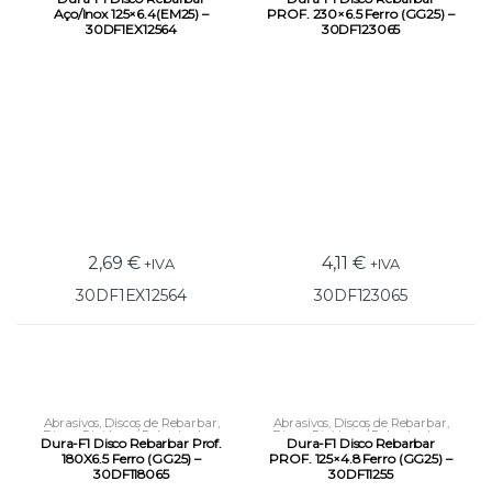
Aço/Inox 125×6.4(EM25) –
PROF. 230×6.5 Ferro (GG25) –
30DF1EX12564
30DF123065
2,69
€
4,11
€
+IVA
+IVA
30DF1EX12564
30DF123065
Abrasivos
,
Discos de Rebarbar
,
Abrasivos
,
Discos de Rebarbar
,
Discos Rigidos p/ Rebarbadora
Discos Rigidos p/ Rebarbadora
Dura-F1 Disco Rebarbar Prof.
Dura-F1 Disco Rebarbar
180X6.5 Ferro (GG25) –
PROF. 125×4.8 Ferro (GG25) –
30DF118065
30DF11255