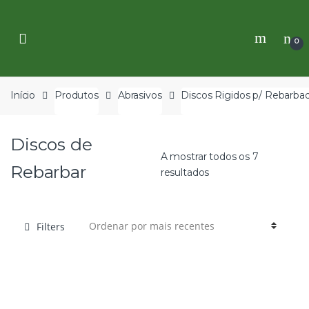
Skip
Skip
to
to
navigation
content
0
Início
Produtos
Abrasivos
Discos Rigidos p/ Rebarba
Discos de
A mostrar todos os 7
Rebarbar
resultados
Filters