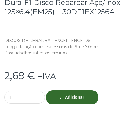
Dura-F1 Disco Rebarbar Aço/Inox
125×6.4(EM25) – 30DF1EX12564
DISCOS DE REBARBAR EXCELLENCE 125
Longa duração com espessuras de 6.4 e 7.0mm.
Para trabalhos intensos em inox.
2,69
€
+IVA
Q
Adicionar
u
a
n
t
i
t
y