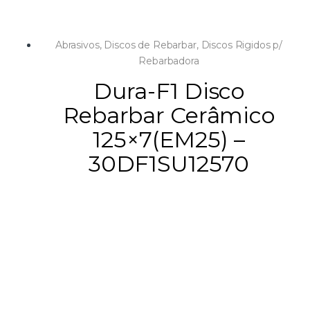
Abrasivos
,
Discos de Rebarbar
,
Discos Rigidos p/
Rebarbadora
Dura-F1 Disco
Rebarbar Cerâmico
125×7(EM25) –
30DF1SU12570