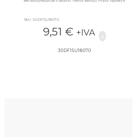
elevada pressão de trabalho. Menor esforço, maior rapidez e
menor desgaste da máquina!
SKU: 30DF1SU18070
9,51
€
+IVA
30DF1SU18070