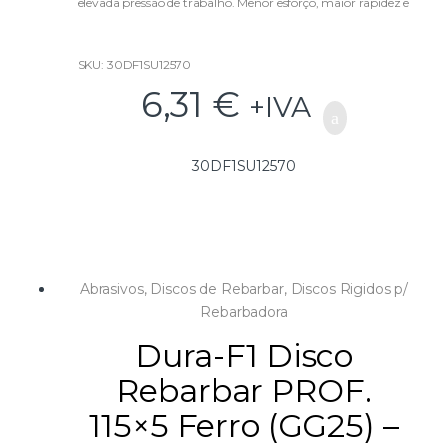
elevada pressão de trabalho. Menor esforço, maior rapidez e
menor desgaste da máquina!
SKU: 30DF1SU12570
6,31
€
+IVA
30DF1SU12570
Abrasivos
,
Discos de Rebarbar
,
Discos Rigidos p/
Rebarbadora
Dura-F1 Disco
Rebarbar PROF.
115×5 Ferro (GG25) –