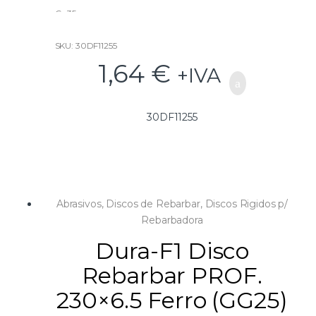
Cx 35
SKU: 30DF11255
1,64
€
+IVA
30DF11255
Abrasivos
,
Discos de Rebarbar
,
Discos Rigidos p/
Rebarbadora
Dura-F1 Disco
Rebarbar PROF.
230×6.5 Ferro (GG25)