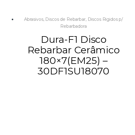
Abrasivos
,
Discos de Rebarbar
,
Discos Rigidos p/
Rebarbadora
Dura-F1 Disco
Rebarbar Cerâmico
180×7(EM25) –
30DF1SU18070