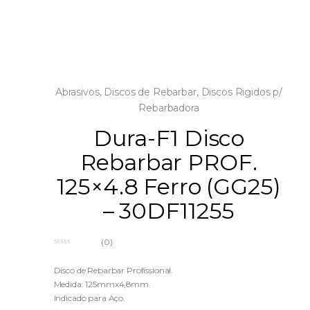
Abrasivos
,
Discos de Rebarbar
,
Discos Rigidos p/
Rebarbadora
Dura-F1 Disco
Rebarbar PROF.
125×4.8 Ferro (GG25)
– 30DF11255
(0)
0
o
u
Disco de Rebarbar Profissional.
t
Medida: 125mmx4,8mm.
o
f
Indicado para Aço.
5