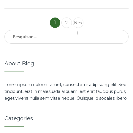
Navegação
1
2
Nex
de
Pesquisar
t
por:
artigos
About Blog
Lorem ipsum dolor sit amet, consectetur adipiscing elit. Sed
tincidunt, erat in malesuada aliquam, est erat faucibus purus,
eget viverra nulla sem vitae neque. Quisque id sodales libero.
Categories