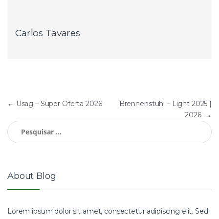
Carlos Tavares
Navegação
←
Usag – Super Oferta 2026
Brennenstuhl – Light 2025 |
2026
→
de
Pesquisar
por:
artigos
About Blog
Lorem ipsum dolor sit amet, consectetur adipiscing elit. Sed