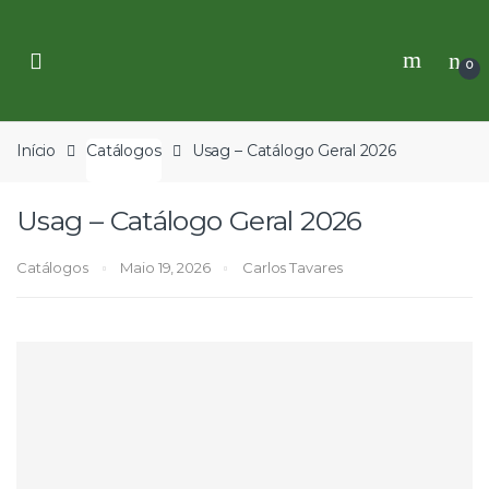
Skip
Skip
to
to
navigation
content
0
Início
Catálogos
Usag – Catálogo Geral 2026
Usag – Catálogo Geral 2026
Catálogos
Maio 19, 2026
Carlos Tavares