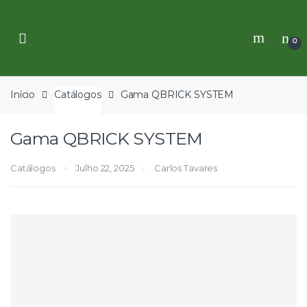
Skip
Skip
to
to
navigation
content
0
Início
Catálogos
Gama QBRICK SYSTEM
Gama QBRICK SYSTEM
Catálogos
Julho 22, 2025
Carlos Tavares