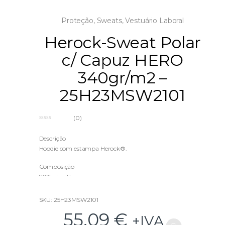
Proteção
,
Sweats
,
Vestuário Laboral
Herock-Sweat Polar
c/ Capuz HERO
340gr/m2 –
25H23MSW2101
(0)
0
o
u
Descrição
t
Hoodie com estampa Herock®.
o
f
5
Composição
80% algodão
20% poliéster Jersey pré-encolhido
340g/m2
SKU: 25H23MSW2101
55,09
€
Tamanhos disponíveis:
+IVA
S – M – L – XL – XXL