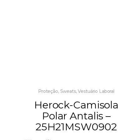
Proteção
,
Sweats
,
Vestuário Laboral
Herock-Camisola
Polar Antalis –
25H21MSW0902