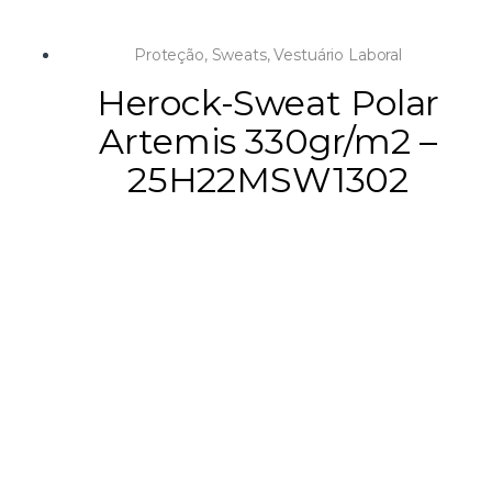
Proteção
,
Sweats
,
Vestuário Laboral
Herock-Sweat Polar
Artemis 330gr/m2 –
25H22MSW1302