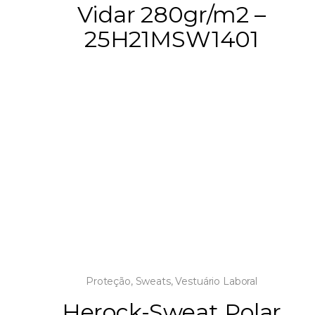
Vidar 280gr/m2 –
25H21MSW1401
Proteção
,
Sweats
,
Vestuário Laboral
Herock-Sweat Polar