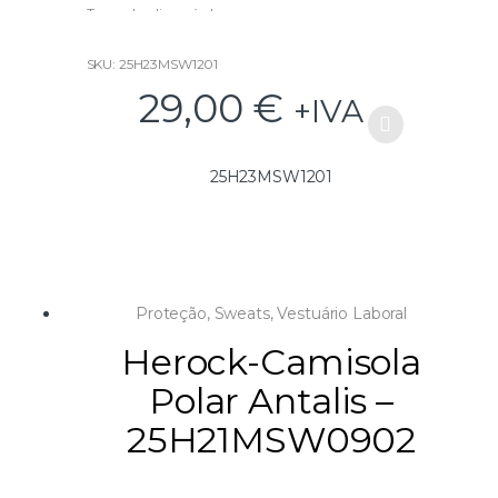
Tamanho disponível:
S e L
SKU: 25H23MSW1201
29,00
€
+IVA
25H23MSW1201
Proteção
,
Sweats
,
Vestuário Laboral
Herock-Camisola
Polar Antalis –
25H21MSW0902