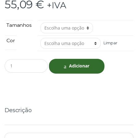
55,09
€
+IVA
Tamanhos
Cor
Limpar
Q
Adicionar
u
a
n
t
i
t
y
Descrição