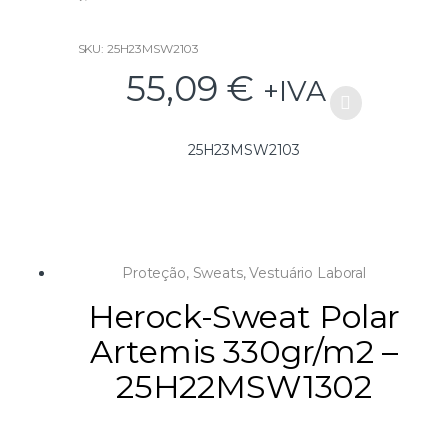
Composição:
Tecido principal:
– 80% algodão
SKU: 25H23MSW2103
– 20% poliéster Jersey pré-encolhido
55,09
€
+IVA
– 360g/m2
– Forro do capuz: 100% algodão
Tamanhos disponíveis:
25H23MSW2103
S, M, L, XL, XXL
Proteção
,
Sweats
,
Vestuário Laboral
Herock-Sweat Polar
Artemis 330gr/m2 –
25H22MSW1302