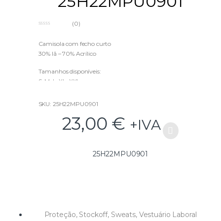
25H22MPU0901
(0)
0
o
u
Camisola com fecho curto
t
30% lã – 70% Acrílico
o
f
5
Tamanhos disponíveis:
S, M, L, XL, XXL
SKU: 25H22MPU0901
23,00
€
+IVA
25H22MPU0901
Proteção
,
Stockoff
,
Sweats
,
Vestuário Laboral