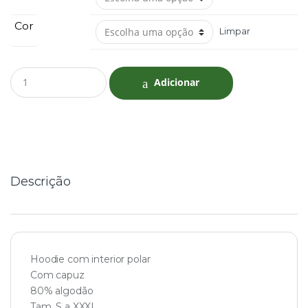
Cor
Limpar
Q
Adicionar
u
a
n
t
i
t
y
Descrição
Hoodie com interior polar
Com capuz
80% algodão
Tam. S a XXXL