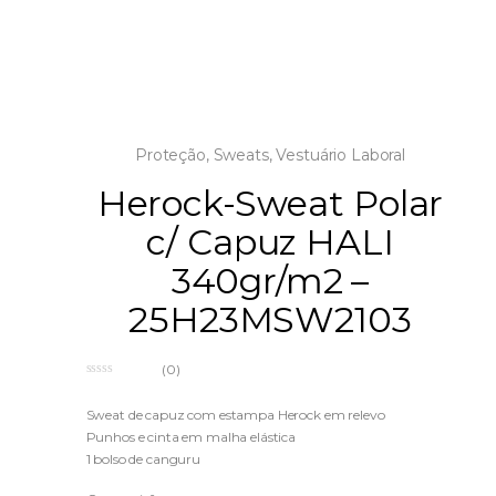
Proteção
,
Sweats
,
Vestuário Laboral
Herock-Sweat Polar
c/ Capuz HALI
340gr/m2 –
25H23MSW2103
(0)
0
o
u
Sweat de capuz com estampa Herock em relevo
t
Punhos e cinta em malha elástica
o
f
1 bolso de canguru
5