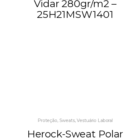
Vidar 280gr/m2 –
25H21MSW1401
Proteção
,
Sweats
,
Vestuário Laboral
Herock-Sweat Polar