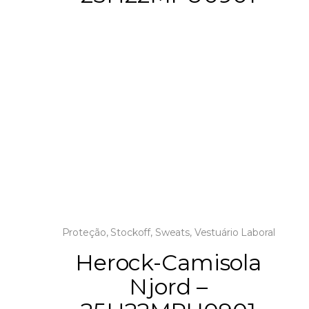
Proteção
,
Stockoff
,
Sweats
,
Vestuário Laboral
Herock-Camisola
Njord –