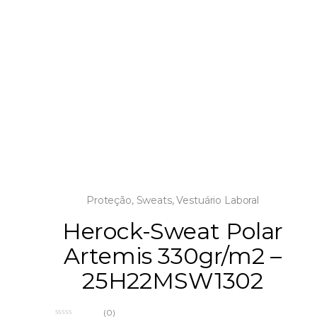
Proteção
,
Sweats
,
Vestuário Laboral
Herock-Sweat Polar
Artemis 330gr/m2 –
25H22MSW1302
(0)