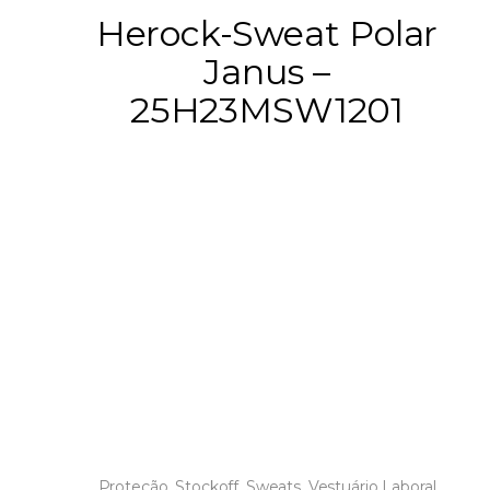
Herock-Sweat Polar
Janus –
25H23MSW1201
Proteção
,
Stockoff
,
Sweats
,
Vestuário Laboral