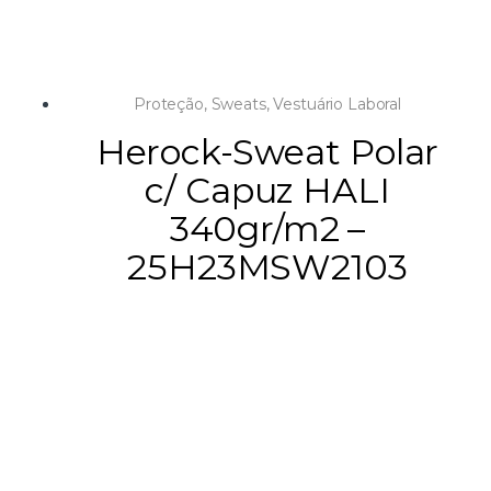
Proteção
,
Sweats
,
Vestuário Laboral
Herock-Sweat Polar
c/ Capuz HALI
340gr/m2 –
25H23MSW2103