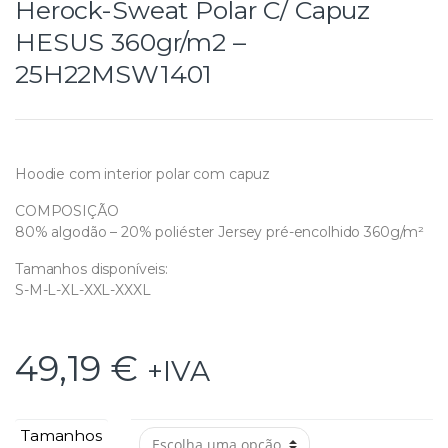
Herock-Sweat Polar C/ Capuz
HESUS 360gr/m2 –
25H22MSW1401
Hoodie com interior polar com capuz
COMPOSIÇÃO
80% algodão – 20% poliéster Jersey pré-encolhido 360g/m²
Tamanhos disponíveis:
S-M-L-XL-XXL-XXXL
49,19
€
+IVA
Tamanhos