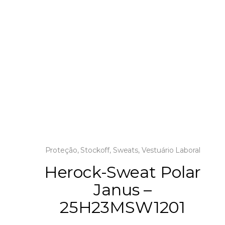
Proteção
,
Stockoff
,
Sweats
,
Vestuário Laboral
Herock-Sweat Polar
Janus –
25H23MSW1201