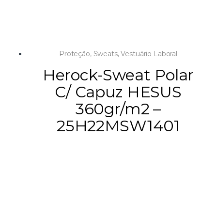
Proteção
,
Sweats
,
Vestuário Laboral
Herock-Sweat Polar
C/ Capuz HESUS
360gr/m2 –
25H22MSW1401