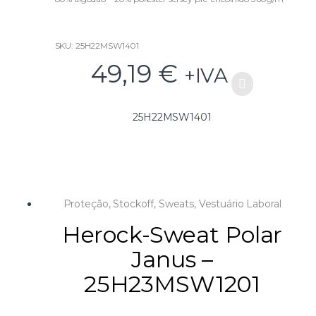
Tamanhos disponíveis:
S-M-L-XL-XXL-XXXL
SKU: 25H22MSW1401
49,19
€
+IVA
25H22MSW1401
Proteção
,
Stockoff
,
Sweats
,
Vestuário Laboral
Herock-Sweat Polar
Janus –
25H23MSW1201