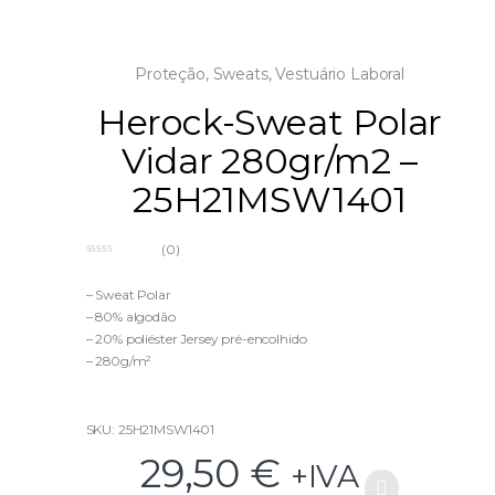
Proteção
,
Sweats
,
Vestuário Laboral
Herock-Sweat Polar
Vidar 280gr/m2 –
25H21MSW1401
(0)
0
o
u
– Sweat Polar
t
– 80% algodão
o
f
– 20% poliéster Jersey pré-encolhido
5
– 280g/m²
SKU: 25H21MSW1401
29,50
€
+IVA