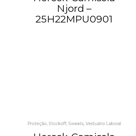
Njord –
25H22MPU0901
Proteção
,
Stockoff
,
Sweats
,
Vestuário Laboral