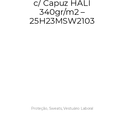
c/ Capuz HALI
340gr/m2 –
25H23MSW2103
Proteção
,
Sweats
,
Vestuário Laboral