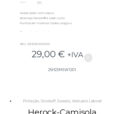
(0)
0
o
u
Sweat polar com capuz,
t
estampa Herock® e zíper curto.
o
f
Punhos em malha e 1 bolso canguru
5
Tamanho disponível:
S e L
SKU: 25H23MSW1201
29,00
€
+IVA
25H23MSW1201
Proteção
,
Stockoff
,
Sweats
,
Vestuário Laboral
Herock-Camisola