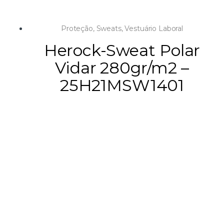
Proteção
,
Sweats
,
Vestuário Laboral
Herock-Sweat Polar
Vidar 280gr/m2 –
25H21MSW1401