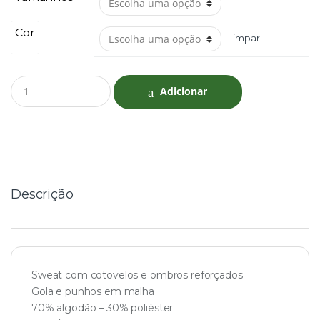
Cor
Limpar
Q
Adicionar
u
a
n
t
i
t
y
Descrição
Sweat com cotovelos e ombros reforçados
Gola e punhos em malha
70% algodão – 30% poliéster