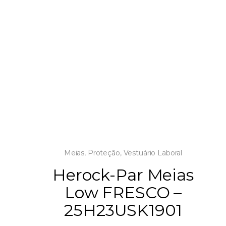
Meias
,
Proteção
,
Vestuário Laboral
Herock-Par Meias
Low FRESCO –
25H23USK1901