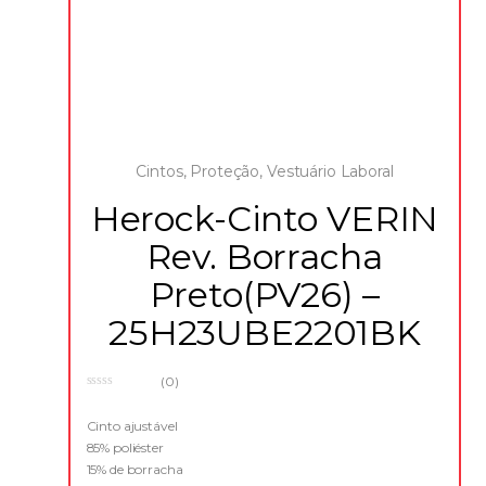
Cintos
,
Proteção
,
Vestuário Laboral
Herock-Cinto VERIN
Rev. Borracha
Preto(PV26) –
25H23UBE2201BK
(0)
0
o
u
Cinto ajustável
t
85% poliéster
o
f
15% de borracha
5