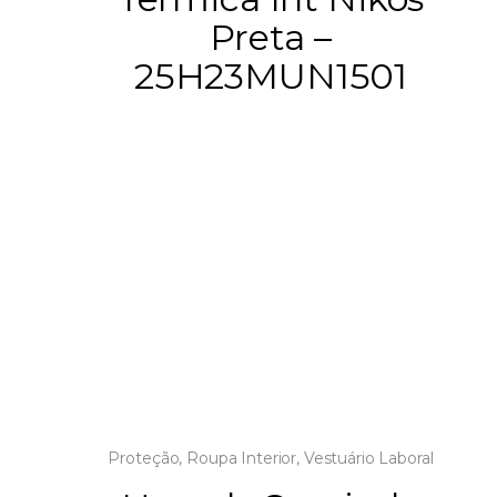
Preta –
25H23MUN1501
Proteção
,
Roupa Interior
,
Vestuário Laboral