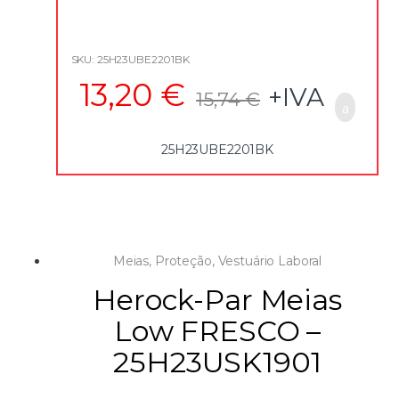
SKU: 25H23UBE2201BK
13,20
€
+IVA
15,74
€
25H23UBE2201BK
Meias
,
Proteção
,
Vestuário Laboral
Herock-Par Meias
Low FRESCO –
25H23USK1901