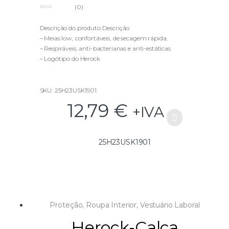
(0)
0
o
u
Descrição do produto Descrição
t
– Meias low, confortáveis, de secagem rápida,
o
f
– Respiráveis, anti-bacterianas e anti-estáticas
5
– Logótipo do Herock
Composição
– 80% algodão
SKU: 25H23USK1901
– 17% poliamida
12,79
€
+IVA
– 3% elastano
Tamanhos disponíveis:
Tam. 38 a 46 (38/40 – 40/42 – 42/44 – 44/46 )
25H23USK1901
Proteção
,
Roupa Interior
,
Vestuário Laboral
Herock-Calça