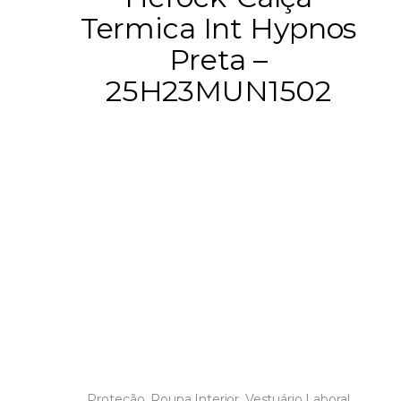
Termica Int Hypnos
Preta –
25H23MUN1502
Proteção
,
Roupa Interior
,
Vestuário Laboral