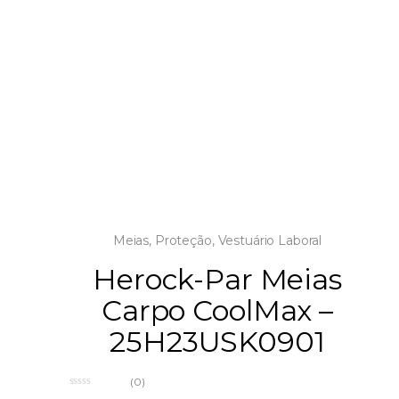
Meias
,
Proteção
,
Vestuário Laboral
Herock-Par Meias
Carpo CoolMax –
25H23USK0901
(0)
0