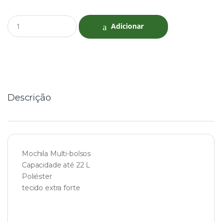
Q
Adicionar
u
a
n
t
i
t
y
Descrição
Mochila Multi-bolsos
Capacidade até 22 L
Poliéster
tecido extra forte