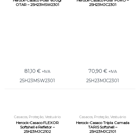
Herock-Casaco Polar 600gr
Herock-Casaco Polar PURO –
OTAR – 25H23MSW2301
25H23MJC2301
81,10
€
70,90
€
+IVA
+IVA
25H23MSW2301
25H23MJC2301
Casacos
,
Proteção
,
Vestuário
Casacos
,
Proteção
,
Vestuário
Laboral
Laboral
Herock-Casaco FLEXOR
Herock-Casaco Tripla Camada
Softshell e Refletor –
TARIS Softshell –
25H23MJC2102
25H23MJC2101