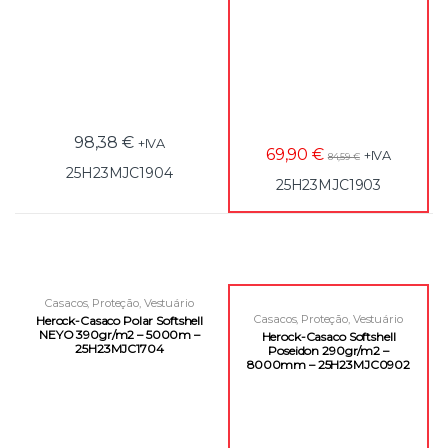
98,38
€
+IVA
69,90
€
+IVA
84,59
€
25H23MJC1904
25H23MJC1903
Casacos
,
Proteção
,
Vestuário
Laboral
Casacos
,
Proteção
,
Vestuário
Herock-Casaco Polar Softshell
Laboral
NEYO 390gr/m2 – 5000m –
Herock-Casaco Softshell
25H23MJC1704
Poseidon 290gr/m2 –
8000mm – 25H23MJC0902