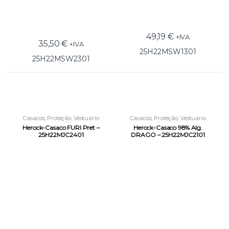
49,19
€
+IVA
35,50
€
+IVA
25H22MSW1301
25H22MSW2301
Casacos
,
Proteção
,
Vestuário
Casacos
,
Proteção
,
Vestuário
Laboral
Laboral
Herock-Casaco FURI Pret –
Herock-Casaco 98% Alg.
25H22MJC2401
DRAGO – 25H22MJC2101