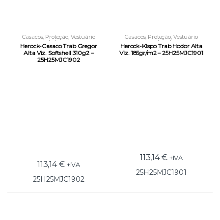
Casacos
,
Proteção
,
Vestuário
Casacos
,
Proteção
,
Vestuário
Laboral
Laboral
Herock-Casaco Trab Gregor
Herock-KIspo Trab Hodor Alta
Alta Viz. Softshell 310g2 –
Viz. 185gr/m2 – 25H25MJC1901
25H25MJC1902
113,14
€
+IVA
113,14
€
+IVA
25H25MJC1901
25H25MJC1902