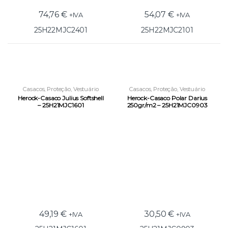
74,76
€
54,07
€
+IVA
+IVA
25H22MJC2401
25H22MJC2101
Casacos
,
Proteção
,
Vestuário
Casacos
,
Proteção
,
Vestuário
Laboral
Laboral
Herock-Casaco Julius Softshell
Herock-Casaco Polar Darius
– 25H21MJC1601
250gr/m2 – 25H21MJC0903
49,19
€
30,50
€
+IVA
+IVA