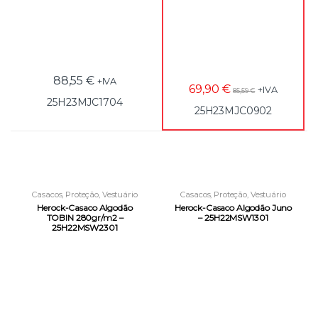
88,55
€
+IVA
69,90
€
+IVA
85,59
€
25H23MJC1704
25H23MJC0902
Casacos
,
Proteção
,
Vestuário
Casacos
,
Proteção
,
Vestuário
Laboral
Laboral
Herock-Casaco Algodão
Herock-Casaco Algodão Juno
TOBIN 280gr/m2 –
– 25H22MSW1301
25H22MSW2301