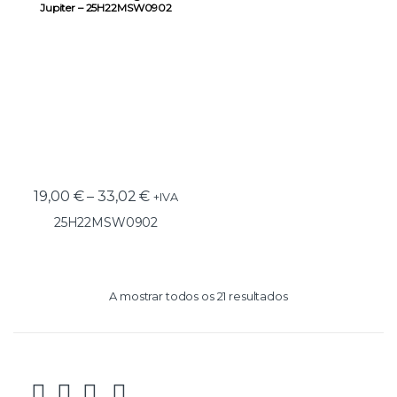
Jupiter – 25H22MSW0902
19,00
€
–
33,02
€
+IVA
25H22MSW0902
A mostrar todos os 21 resultados