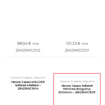
88,54
€
101,33
€
+IVA
+IVA
25H23MJC2102
25H23MJC2101
Casacos
,
Proteção
,
Vestuário
Laboral
Casacos
,
Proteção
,
Vestuário
Herock-Casaco WALDER
Laboral
Softshell e Refletor –
Herock-Casaco Softshell
25H23MJC1904
TRYSTAN 300gr/m2-
5000mm – 25H23MJC1903