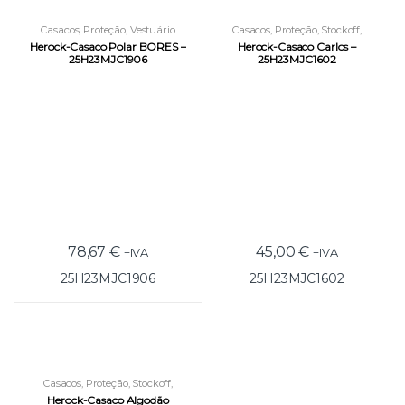
Casacos
,
Proteção
,
Vestuário
Casacos
,
Proteção
,
Stockoff
,
Laboral
Vestuário Laboral
Herock-Casaco Polar BORES –
Herock-Casaco Carlos –
25H23MJC1906
25H23MJC1602
78,67
€
45,00
€
+IVA
+IVA
25H23MJC1906
25H23MJC1602
Casacos
,
Proteção
,
Stockoff
,
Vestuário Laboral
Herock-Casaco Algodão