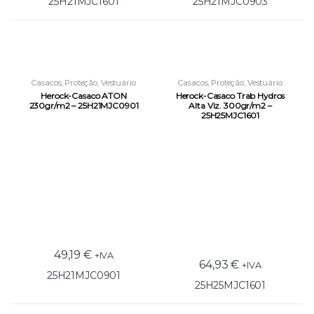
25H21MJC1601
25H21MJC0903
Casacos
,
Proteção
,
Vestuário
Casacos
,
Proteção
,
Vestuário
Laboral
Laboral
Herock-Casaco ATON
Herock-Casaco Trab Hydros
230gr/m2 – 25H21MJC0901
Alta Viz. 300gr/m2 –
25H25MJC1601
49,19
€
+IVA
64,93
€
+IVA
25H21MJC0901
25H25MJC1601