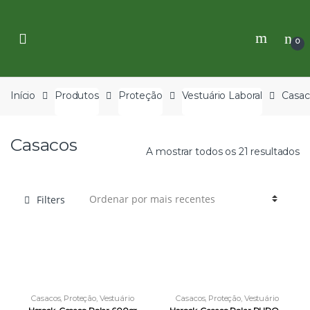
Skip
Skip
to
to
navigation
content
0
Início
Produtos
Proteção
Vestuário Laboral
Casac
Casacos
A mostrar todos os 21 resultados
Filters
Casacos
,
Proteção
,
Vestuário
Casacos
,
Proteção
,
Vestuário
Laboral
Laboral