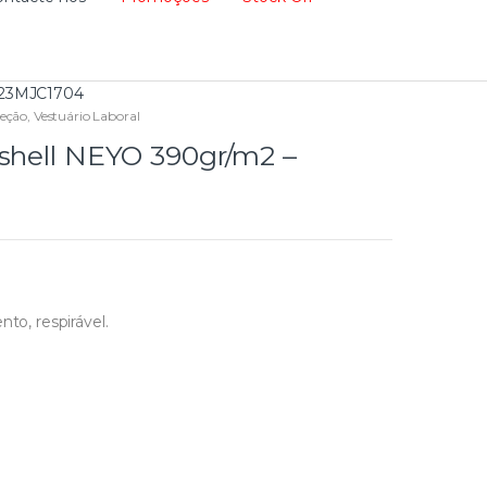
H23MJC1704
eção
,
Vestuário Laboral
tshell NEYO 390gr/m2 –
to, respirável.