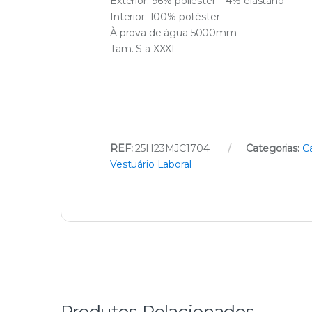
Exterior: 96% poliéster – 4% elastano
Interior: 100% poliéster
À prova de água 5000mm
Tam. S a XXXL
REF:
25H23MJC1704
Categorias:
C
Vestuário Laboral
Produtos Relacionados