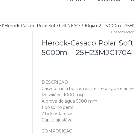
s
Herock-Casaco Polar Softshell NEYO 390gr/m2 – 5000m – 25
Casacos
,
Prot
Herock-Casaco Polar Sof
5000m – 25H23MJC1704
DESCRIÇÃO
Casaco multi bolsos resistente à água e ao ven
Respirável 1000 mvp
À prova de água 5000 mm
1 bolso no peito
2 bolsos laterais
Capuz ajustável
COMPOSIÇÃO