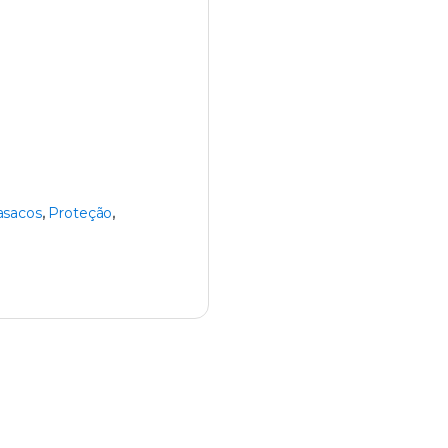
asacos
,
Proteção
,