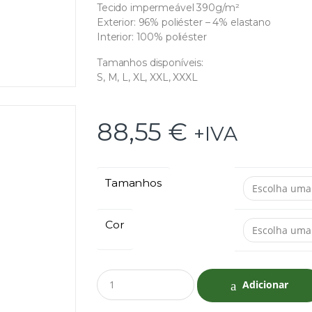
Tecido impermeável 390g/m²
Exterior: 96% poliéster – 4% elastano
Interior: 100% poliéster
Tamanhos disponíveis:
S, M, L, XL, XXL, XXXL
88,55
€
+IVA
Tamanhos
Cor
Q
Adicionar
u
a