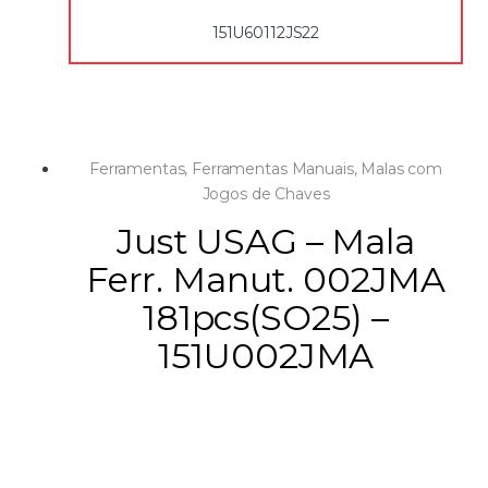
1 roquete reversível de 1/2″ 1 chave em T de 1/2″
151U60112JS22
1 cardan de 1/2″
Ferramentas
,
Ferramentas Manuais
,
Malas com
Jogos de Chaves
Just USAG – Mala
Ferr. Manut. 002JMA
181pcs(SO25) –
151U002JMA