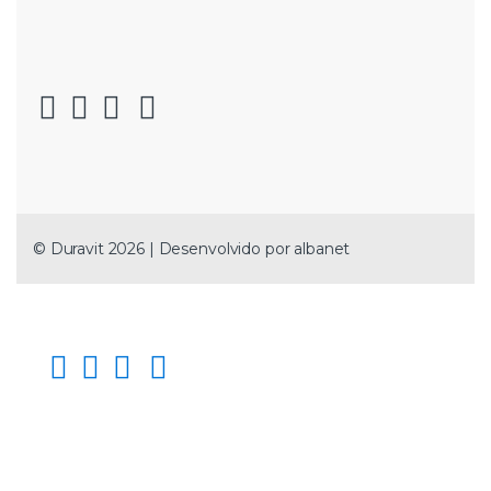
2 bits 5/16″ para parafusos cabeça com fenda de 8-12 mm
2 bits 5/16″ para parafusos PHILLIPS® PH 3-4
2 bits 5/16″ para parafusos POZIDRIV® PZ 3-4
4 bits 5/16″ para TORX® T40-T45-T50-T55
4 bits 5/16″ para parafusos sextavados 8-10-12-14 mm
4 bits 5/16″ para XZN 6-8-10-12
© Duravit 2026 | Desenvolvido por
albanet