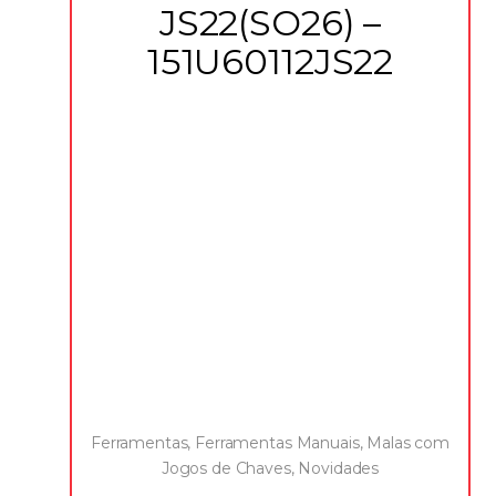
JS22(SO26) –
151U60112JS22
Ferramentas
,
Ferramentas Manuais
,
Malas com
Jogos de Chaves
,
Novidades