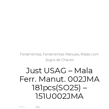
Ferramentas
,
Ferramentas Manuais
,
Malas com
Jogos de Chaves
Just USAG – Mala
Ferr. Manut. 002JMA
181pcs(SO25) –
151U002JMA
(0)