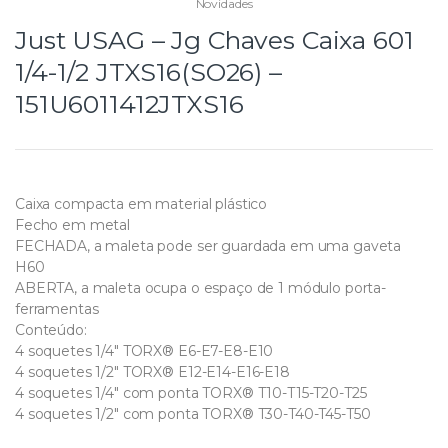
Novidades
Just USAG – Jg Chaves Caixa 601
1/4-1/2 JTXS16(SO26) –
151U6011412JTXS16
Caixa compacta em material plástico
Fecho em metal
FECHADA, a maleta pode ser guardada em uma gaveta
H60
ABERTA, a maleta ocupa o espaço de 1 módulo porta-
ferramentas
Conteúdo:
4 soquetes 1/4″ TORX® E6-E7-E8-E10
4 soquetes 1/2″ TORX® E12-E14-E16-E18
4 soquetes 1/4″ com ponta TORX® T10-T15-T20-T25
4 soquetes 1/2″ com ponta TORX® T30-T40-T45-T50