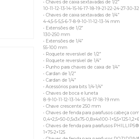
• Chaves de caixa sextavadas de 1/2”
10-11-12-13-14-15-16-17-18-19-21-22-24-27-30-
• Chaves de caixa sextavadas de 1/4”
4-4,5-5-5,5-6-7-8-9-10-11-12-13-14 mm
• Extensões de 1/2”
130-250 mm
• Extensões de 1/4”
55-100 mm
• Roquete reversível de 1/2”
• Roquete reversível de 1/4”
• Punho para chaves de caixa de 1/4”
• Cardan de 1/2”
• Cardan de 1/4”
• Acessórios para bits 1/4-1/4″
• Chaves de boca e luneta
8-9-10-11-12-13-14-15-16-17-18-19 mm
• Chave crescente 250 mm
• Chaves de fenda para parafusos cabeça co
0,4×2,5×50-0,5x3x75-0,8x4x100-1×5,5×125-1,2×6
• Chaves de fenda para parafusos PHILLIPS
1×75-2×125
• Chaves de fenda para parafusos POZIDR