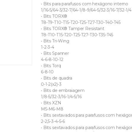
• Bits para parafusos com hexágono interno
1/16-5/64-3/32-7/64-1/8-9/64-5/32-3/16-7/32-1/4
• Bits TORX®
T8-T9-T10-T15-T20-T25-T27-T30-T40-T45
• Bits TORX® Tamper Resistant
T8-T10-T15-T20-T25-T27-T30-T35-T45
• Bits Tri-Wing
1-2-3-4
• Bits Spanner
4-6-8-10-12
• Bits Torq
6-8-10
• Bits de quadra
0-1-2(x2)-3
• Bits de embraiagem
1/8-5/32-3/16-1/4-5/16
• Bits XZN
M5-M6-M8
• Bits sextavados para parafusos com hexágo
2-2,5-3-4-5-6
• Bits sextavados para parafusos com hexágon