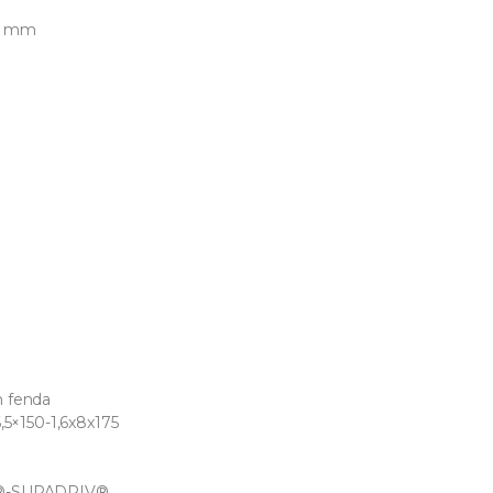
32 mm
m fenda
,5×150-1,6x8x175
®
IV®-SUPADRIV®