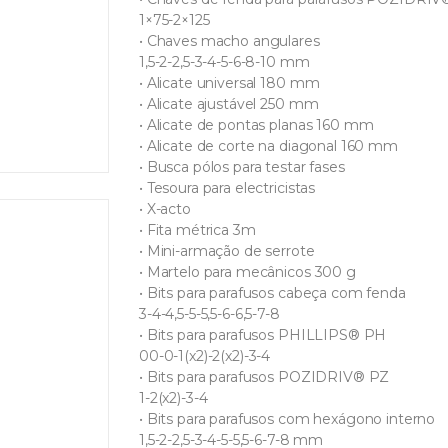
1×75-2×125
• Chaves macho angulares
1,5-2-2,5-3-4-5-6-8-10 mm
• Alicate universal 180 mm
• Alicate ajustável 250 mm
• Alicate de pontas planas 160 mm
• Alicate de corte na diagonal 160 mm
• Busca pólos para testar fases
• Tesoura para electricistas
• X-acto
• Fita métrica 3m
• Mini-armação de serrote
• Martelo para mecânicos 300 g
• Bits para parafusos cabeça com fenda
3-4-4,5-5-5,5-6-6,5-7-8
• Bits para parafusos PHILLIPS® PH
00-0-1(x2)-2(x2)-3-4
• Bits para parafusos POZIDRIV® PZ
1-2(x2)-3-4
• Bits para parafusos com hexágono interno
1,5-2-2,5-3-4-5-5,5-6-7-8 mm