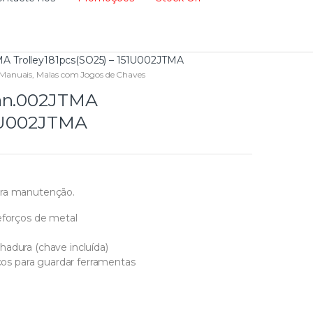
MA Trolley181pcs(SO25) – 151U002JTMA
 Manuais
,
Malas com Jogos de Chaves
Man.002JTMA
51U002JTMA
ara manutenção.
eforços de metal
hadura (chave incluída)
icos para guardar ferramentas