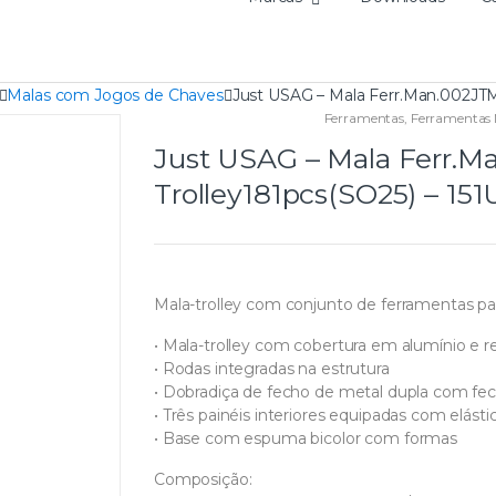
Malas com Jogos de Chaves
Just USAG – Mala Ferr.Man.002JT
Ferramentas
,
Ferramentas
Just USAG – Mala Ferr.
Trolley181pcs(SO25) – 1
Mala-trolley com conjunto de ferramentas p
• Mala-trolley com cobertura em alumínio e r
• Rodas integradas na estrutura
• Dobradiça de fecho de metal dupla com fec
• Três painéis interiores equipadas com elást
• Base com espuma bicolor com formas
Composição: