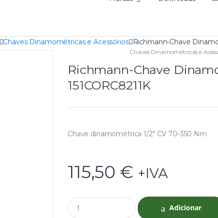
Chaves Dinamométricas e Acessórios
Richmann-Chave Dinamo
Chaves Dinamométricas e Acess
Richmann-Chave Dinamo
151CORC8211K
Chave dinamométrica 1/2″ CV 70-350 Nm
115,50
€
+IVA
Q
Adicionar
u