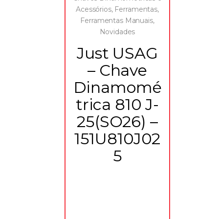
Acessórios
,
Ferramentas
,
Ferramentas Manuais
,
Novidades
Just USAG
– Chave
Dinamomé
trica 810 J-
25(SO26) –
151U810J02
5