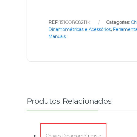
REF:
151CORC8211K
Categorias:
Ch
Dinamométricas e Acessórios
,
Ferrament
Manuais
Produtos Relacionados
Chaves Dinamométricas e