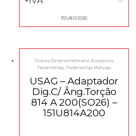
+IVA
Fornecida em estojo plástico
Inclui declaração de conformidade e declaração REACH
151U810J050
Chaves Dinamométricas e Acessórios
,
Ferramentas
,
Ferramentas Manuais
USAG – Adaptador
Dig.C/ Âng.Torção
814 A 200(SO26) –
151U814A200