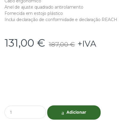
Cabo ergonômico
Anel de ajuste quadrado antirolamento
Fornecida em estojo plástico
Inclui declaração de conformidade e declaração REACH
131,00
€
+IVA
187,00
€
Q
Adicionar
u
a
n
t