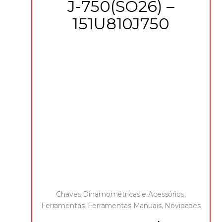
J-750(SO26) –
151U810J750
Chaves Dinamométricas e Acessórios
,
Ferramentas
,
Ferramentas Manuais
,
Novidades