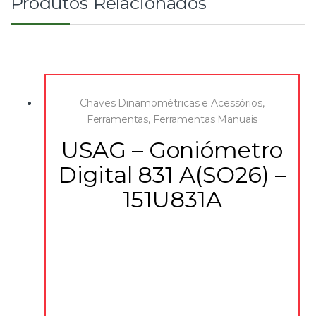
Produtos Relacionados
Chaves Dinamométricas e Acessórios
,
Ferramentas
,
Ferramentas Manuais
USAG – Goniómetro
Digital 831 A(SO26) –
151U831A