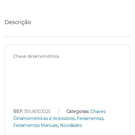
i
t
y
Descrição
Chave dinamométrica
REF:
151U810J025
Categorias:
Chaves
Dinamométricas e Acessórios
,
Ferramentas
,
Ferramentas Manuais
,
Novidades