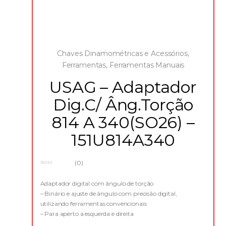
Chaves Dinamométricas e Acessórios
,
Ferramentas
,
Ferramentas Manuais
USAG – Adaptador
Dig.C/ Âng.Torção
814 A 340(SO26) –
151U814A340
(0)
0
o
u
Adaptador digital com ângulo de torção
t
– Binário e ajuste de ângulo com precisão digital,
o
f
utilizando ferramentas convencionais
5
– Para aperto a esquerda e direita
– Precisão do binário: ± 4%