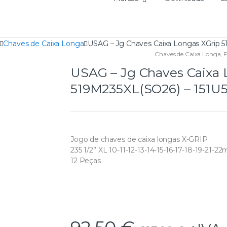
Chaves de Caixa Longa
USAG – Jg Chaves Caixa Longas XGrip 
Chaves de Caixa Longa
,
F
USAG – Jg Chaves Caixa 
519M235XL(SO26) – 151U
Jogo de chaves de caixa longas X-GRIP
235 1/2” XL 10-11-12-13-14-15-16-17-18-19-21-2
12 Peças