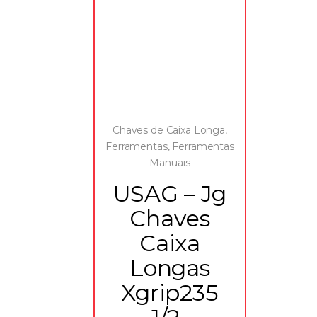
Chaves de Caixa Longa
,
Ferramentas
,
Ferramentas
Manuais
USAG – Jg
Chaves
Caixa
Longas
Xgrip235