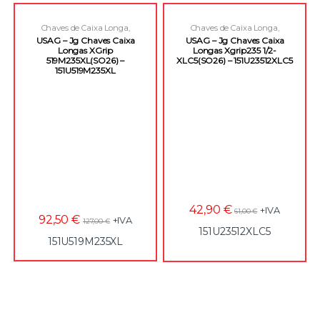
Chaves de Caixa Longa
,
Chaves de Caixa Longa
,
Ferramentas
,
Ferramentas
Ferramentas
,
Ferramentas
USAG – Jg Chaves Caixa
USAG – Jg Chaves Caixa
Manuais
Manuais
Longas XGrip
Longas Xgrip235 1/2-
519M235XL(SO26) –
XLC5(SO26) – 151U23512XLC5
151U519M235XL
42,90
€
+IVA
61,00
€
92,50
€
+IVA
127,00
€
151U23512XLC5
151U519M235XL