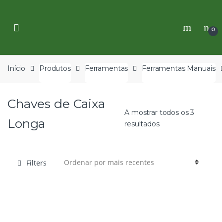
Skip
Skip
to
to
navigation
content
0
Início
Produtos
Ferramentas
Ferramentas Manuais
Chaves de Caixa
A mostrar todos os 3
Longa
resultados
Filters