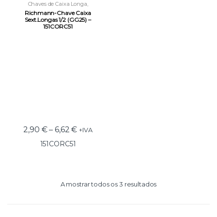
Chaves de Caixa Longa
,
Ferramentas
,
Ferramentas
Richmann-Chave Caixa
Manuais
Sext.Longas 1/2 (GG25) –
151CORC51
2,90
€
–
6,62
€
+IVA
151CORC51
A mostrar todos os 3 resultados