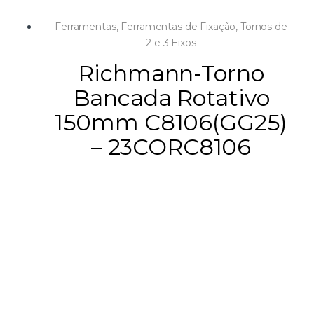
Ferramentas
,
Ferramentas de Fixação
,
Tornos de
2 e 3 Eixos
Richmann-Torno
Bancada Rotativo
150mm C8106(GG25)
– 23CORC8106