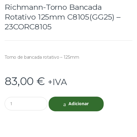
Richmann-Torno Bancada
Rotativo 125mm C8105(GG25) –
23CORC8105
Torno de bancada rotativo – 125mm
83,00
€
+IVA
Q
Adicionar
u
a
n
t
i
t