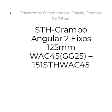
Ferramentas
,
Ferramentas de Fixação
,
Tornos de
2 e 3 Eixos
STH-Grampo
Angular 2 Eixos
125mm
WAC45(GG25) –
151STHWAC45