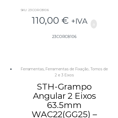
SKU: 23CORC8106
110,00
€
+IVA
23CORC8106
Ferramentas
,
Ferramentas de Fixação
,
Tornos de
2 e 3 Eixos
STH-Grampo
Angular 2 Eixos
63.5mm
WAC22(GG25) –