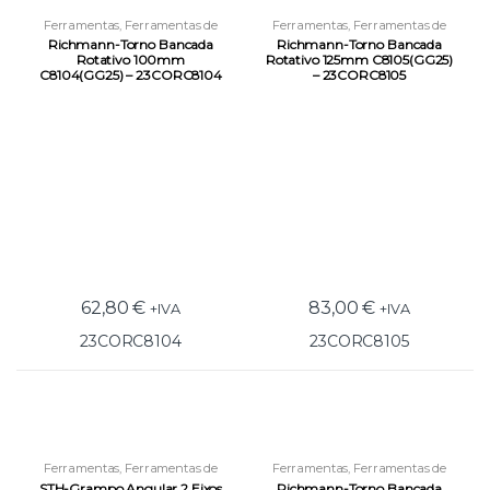
Ferramentas
,
Ferramentas de
Ferramentas
,
Ferramentas de
Fixação
,
Tornos de 2 e 3 Eixos
Fixação
,
Tornos de 2 e 3 Eixos
Richmann-Torno Bancada
Richmann-Torno Bancada
Rotativo 100mm
Rotativo 125mm C8105(GG25)
C8104(GG25) – 23CORC8104
– 23CORC8105
62,80
€
83,00
€
+IVA
+IVA
23CORC8104
23CORC8105
Ferramentas
,
Ferramentas de
Ferramentas
,
Ferramentas de
Fixação
,
Tornos de 2 e 3 Eixos
Fixação
,
Tornos de 2 e 3 Eixos
STH-Grampo Angular 2 Eixos
Richmann-Torno Bancada