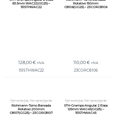
63.5mm WAC22(GG25) –
Rotativo 150mm
151STHWAC22
C8106(GG25) – 23CORC8106
128,00
€
110,00
€
+IVA
+IVA
151STHWAC22
23CORC8106
Ferramentas
,
Ferramentas de
Ferramentas
,
Ferramentas de
Fixação
,
Tornos de 2 e 3 Eixos
Fixação
,
Tornos de 2 e 3 Eixos
Richmann-Torno Bancada
STH-Grampo Angular 2 Eixos
Rotativo 200mm
125mm WAC45(GG25) –
C8107(GG25) – 23CORC8107
151STHWAC45