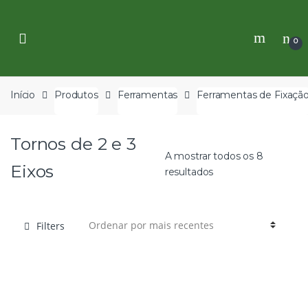
Skip
Skip
to
to
navigation
content
0
Início
Produtos
Ferramentas
Ferramentas de Fixaçã
Tornos de 2 e 3
A mostrar todos os 8
Eixos
resultados
Filters