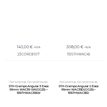
140,00
€
308,00
€
+IVA
+IVA
23CORC8107
151STHWAC45
Ferramentas
,
Ferramentas de
Ferramentas
,
Ferramentas de
Fixação
,
Tornos de 2 e 3 Eixos
Fixação
,
Tornos de 2 e 3 Eixos
STH-Grampo Angular 3 Eixos
STH-Grampo Angular 2 Eixos
95mm WAC35-SW(GG25) –
95mm WAC35D(GG25) –
151STHWAC35SW
151STHWAC35D