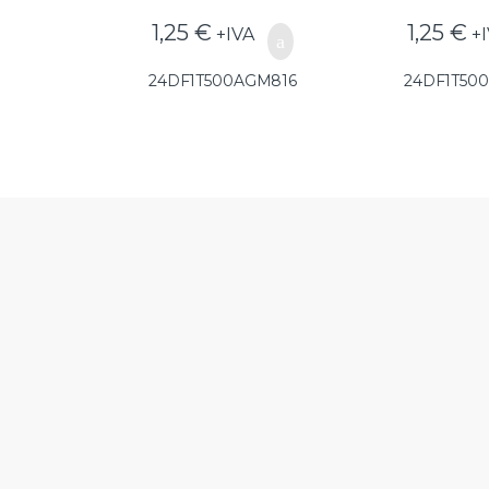
1,25
€
1,25
€
+IVA
+
24DF1T500AGM816
24DF1T50