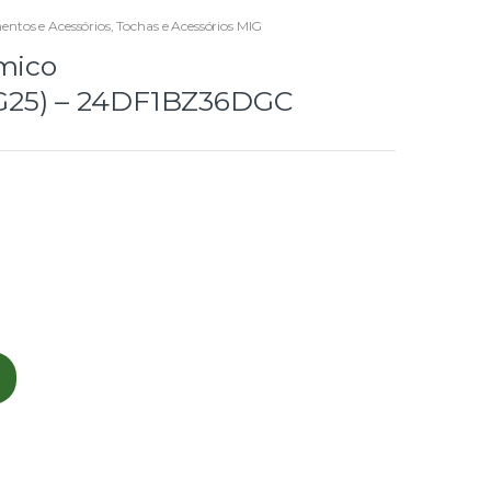
ntos e Acessórios
,
Tochas e Acessórios MIG
amico
G25) – 24DF1BZ36DGC