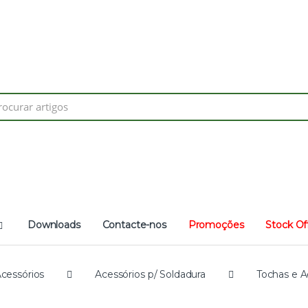
h
Downloads
Contacte-nos
Promoções
Stock Of
cessórios
Acessórios p/ Soldadura
Tochas e A