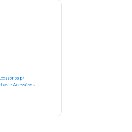
y
cessórios p/
chas e Acessórios