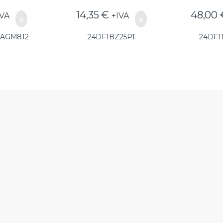
14,35
€
48,00
IVA
+IVA
0AGM812
24DF1BZ25PT
24DF1