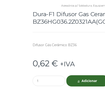
Acessórios p/ Soldadura
,
Equipame
Dura-F1 Difusor Gas Cer
BZ36HG036.2Z0321AA(G
Difusor Gás Cerâmico BZ36
0,62
€
+IVA
Q
Adicionar
u
a
n
t
i
t