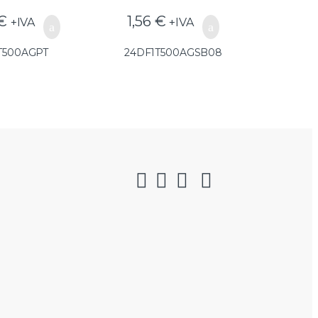
€
1,56
€
+IVA
+IVA
T500AGPT
24DF1T500AGSB08