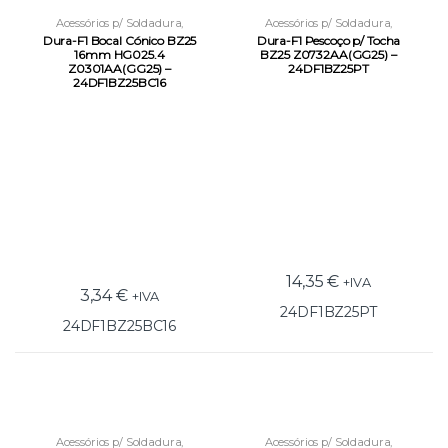
Acessórios p/ Soldadura
,
Acessórios p/ Soldadura
,
Equipamentos e Acessórios
,
Equipamentos e Acessórios
,
Dura-F1 Bocal Cónico BZ25
Dura-F1 Pescoço p/ Tocha
Tochas e Acessórios MIG
Tochas e Acessórios MIG
16mm HG025.4
BZ25 Z0732AA(GG25) –
Z0301AA(GG25) –
24DF1BZ25PT
24DF1BZ25BC16
14,35
€
+IVA
3,34
€
+IVA
24DF1BZ25PT
24DF1BZ25BC16
Acessórios p/ Soldadura
,
Acessórios p/ Soldadura
,