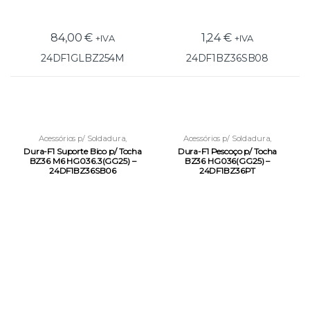
84,00
€
1,24
€
+IVA
+IVA
24DF1GLBZ254M
24DF1BZ36SB08
Acessórios p/ Soldadura
,
Acessórios p/ Soldadura
,
Equipamentos e Acessórios
,
Equipamentos e Acessórios
,
Dura-F1 Suporte Bico p/ Tocha
Dura-F1 Pescoço p/ Tocha
Tochas e Acessórios MIG
Tochas e Acessórios MIG
BZ36 M6 HG036.3(GG25) –
BZ36 HG036(GG25) –
24DF1BZ36SB06
24DF1BZ36PT