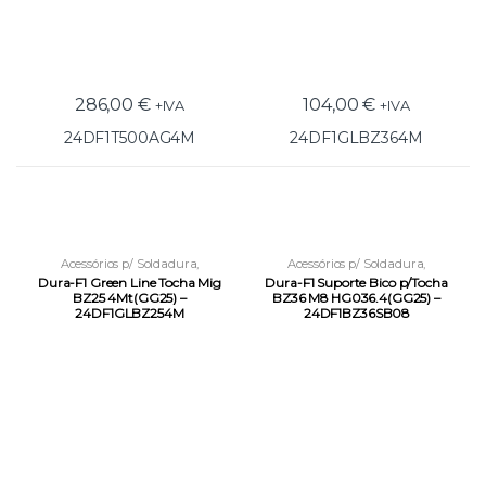
286,00
€
104,00
€
+IVA
+IVA
24DF1T500AG4M
24DF1GLBZ364M
Acessórios p/ Soldadura
,
Acessórios p/ Soldadura
,
Equipamentos e Acessórios
,
Equipamentos e Acessórios
,
Dura-F1 Green Line Tocha Mig
Dura-F1 Suporte Bico p/Tocha
Tochas e Acessórios MIG
Tochas e Acessórios MIG
BZ25 4Mt(GG25) –
BZ36 M8 HG036.4(GG25) –
24DF1GLBZ254M
24DF1BZ36SB08