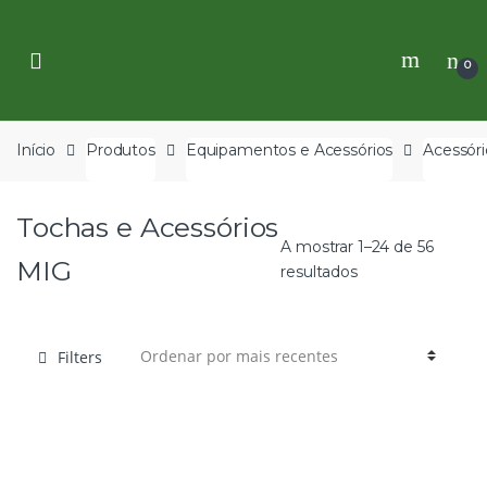
Skip
Skip
to
to
navigation
content
0
Início
Produtos
Equipamentos e Acessórios
Acessóri
Tochas e Acessórios
A mostrar 1–24 de 56
MIG
resultados
Filters