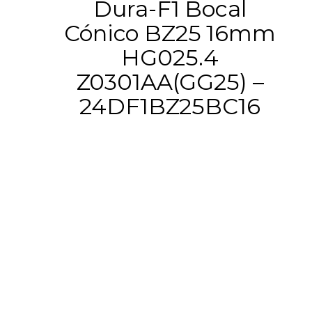
Dura-F1 Bocal
Cónico BZ25 16mm
HG025.4
Z0301AA(GG25) –
24DF1BZ25BC16