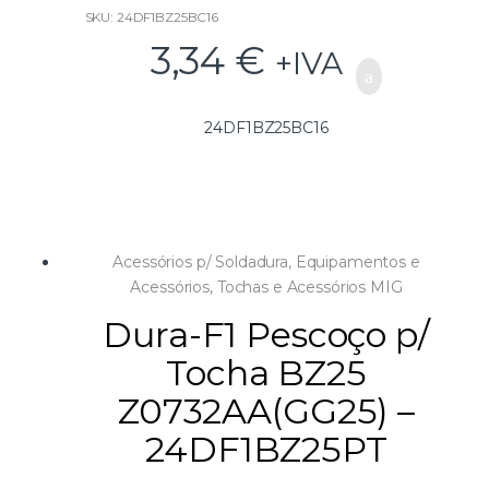
SKU: 24DF1BZ25BC16
3,34
€
+IVA
24DF1BZ25BC16
Acessórios p/ Soldadura
,
Equipamentos e
Acessórios
,
Tochas e Acessórios MIG
Dura-F1 Pescoço p/
Tocha BZ25
Z0732AA(GG25) –
24DF1BZ25PT