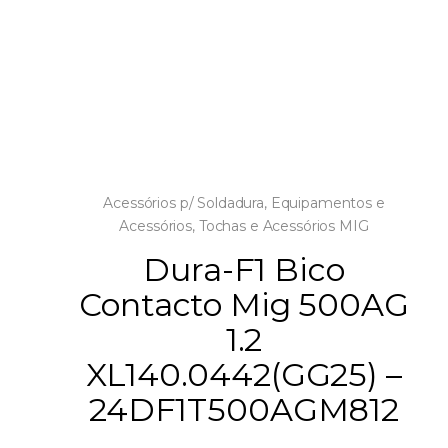
Acessórios p/ Soldadura
,
Equipamentos e
Acessórios
,
Tochas e Acessórios MIG
Dura-F1 Bico
Contacto Mig 500AG
1.2
XL140.0442(GG25) –
24DF1T500AGM812