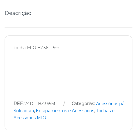
y
Descrição
Tocha MIG BZ36 – 5mt
REF:
24DF1BZ365M
Categorias:
Acessórios p/
Soldadura
,
Equipamentos e Acessórios
,
Tochas e
Acessórios MIG