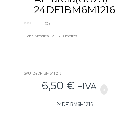
24DF1BM6M1216
(0)
0
o
u
Bicha Metálica 1.2-1.6 – 6metros
t
o
f
5
SKU: 24DF1BM6M1216
6,50
€
+IVA
24DF1BM6M1216