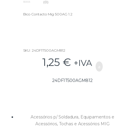
(0)
0
o
u
Bico Contacto Mig 500AG 1.2
t
o
f
5
SKU: 24DF1T500AGM812
1,25
€
+IVA
24DF1T500AGM812
Acessórios p/ Soldadura
,
Equipamentos e
Acessórios
,
Tochas e Acessórios MIG