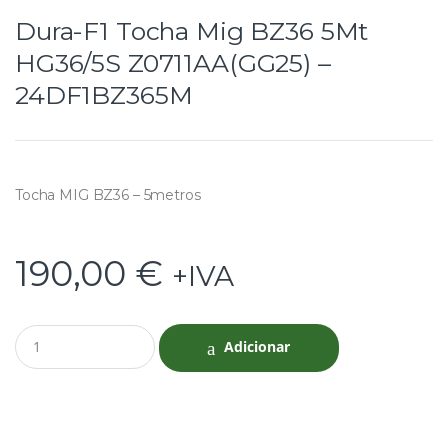
Dura-F1 Tocha Mig BZ36 5Mt
HG36/5S Z0711AA(GG25) –
24DF1BZ365M
Tocha MIG BZ36 – 5metros
190,00
€
+IVA
Q
Adicionar
u
a
n
t
i
t