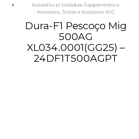
Acessórios p/ Soldadura
,
Equipamentos e
Acessórios
,
Tochas e Acessórios MIG
Dura-F1 Pescoço Mig
500AG
XL034.0001(GG25) –
24DF1T500AGPT