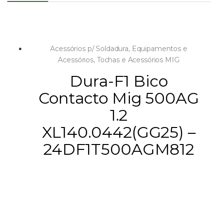
Acessórios p/ Soldadura
,
Equipamentos e
Acessórios
,
Tochas e Acessórios MIG
Dura-F1 Bico
Contacto Mig 500AG
1.2
XL140.0442(GG25) –
24DF1T500AGM812