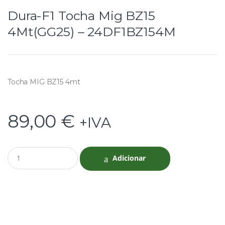
Dura-F1 Tocha Mig BZ15
4Mt(GG25) – 24DF1BZ154M
Tocha MIG BZ15 4mt
89,00
€
+IVA
Q
Adicionar
u
a
n
t
i
t
y