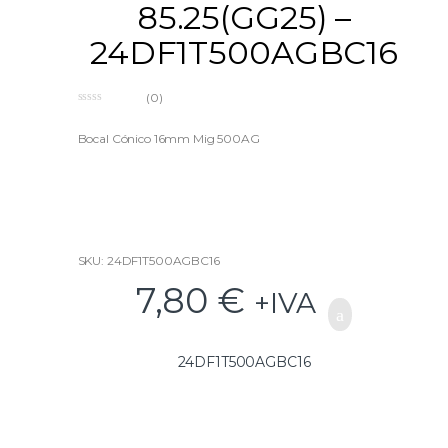
85.25(GG25) –
24DF1T500AGBC16
(0)
0
o
u
Bocal Cónico 16mm Mig 500AG
t
o
f
5
SKU: 24DF1T500AGBC16
7,80
€
+IVA
24DF1T500AGBC16