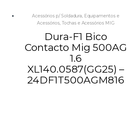
Acessórios p/ Soldadura
,
Equipamentos e
Acessórios
,
Tochas e Acessórios MIG
Dura-F1 Bico
Contacto Mig 500AG
1.6
XL140.0587(GG25) –
24DF1T500AGM816