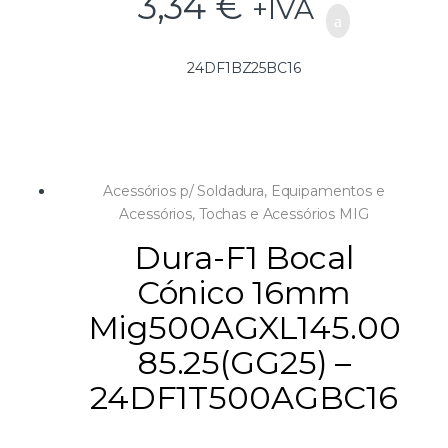
3,34
€
+IVA
24DF1BZ25BC16
Acessórios p/ Soldadura
,
Equipamentos e
Acessórios
,
Tochas e Acessórios MIG
Dura-F1 Bocal
Cónico 16mm
Mig500AGXL145.00
85.25(GG25) –
24DF1T500AGBC16