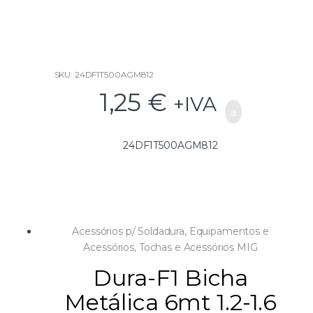
o
f
5
SKU: 24DF1T500AGM812
1,25
€
+IVA
24DF1T500AGM812
Acessórios p/ Soldadura
,
Equipamentos e
Acessórios
,
Tochas e Acessórios MIG
Dura-F1 Bicha
Metálica 6mt 1.2-1.6