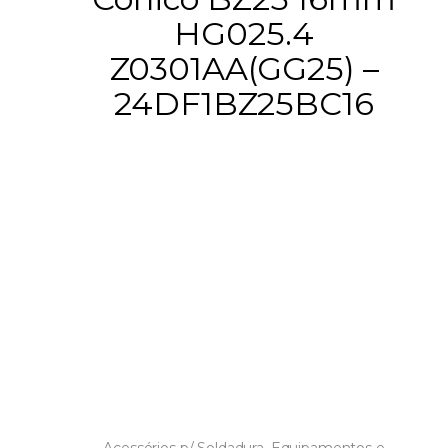
HG025.4
Z0301AA(GG25) –
24DF1BZ25BC16