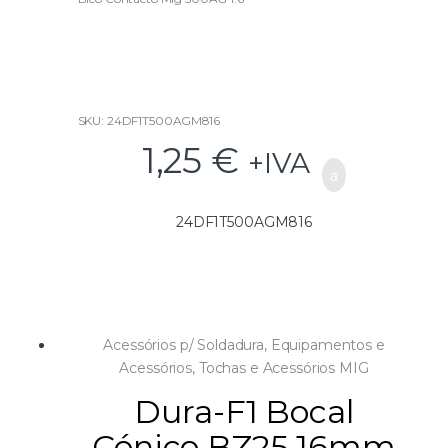
t
o
f
5
SKU: 24DF1T500AGM816
1,25
€
+IVA
24DF1T500AGM816
Acessórios p/ Soldadura
,
Equipamentos e
Acessórios
,
Tochas e Acessórios MIG
Dura-F1 Bocal
Cónico BZ25 16mm