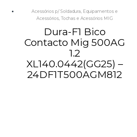
Acessórios p/ Soldadura
,
Equipamentos e
Acessórios
,
Tochas e Acessórios MIG
Dura-F1 Bico
Contacto Mig 500AG
1.2
XL140.0442(GG25) –
24DF1T500AGM812