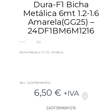
Dura-F1 Bicha
Metálica 6mt 1.2-1.6
Amarela(GG25) –
24DF1BM6M1216
(0)
0
o
u
Bicha Metálica 1.2-1.6 – 6metros
t
o
f
5
SKU: 24DF1BM6M1216
6,50
€
+IVA
24DF1BM6M1216