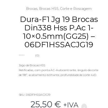
Brocas
,
Brocas HSS
,
Corte e Roscagem
Dura-F1 Jg 19 Brocas
Din338 Hss P.Ac 1-
10×0.5mm(GG25) –
06DF1HSSACJG19
(0)
0
o
u
Jogo de Brocas HSS
t
Retificadas, com ponta AC-Autocentrante, ângulo de corte
o
f
de 118º, acabamento brilhante, profundidade de corte 4xD.
5
SKU: 06DF1HSSACJG19
25,50
€
+IVA