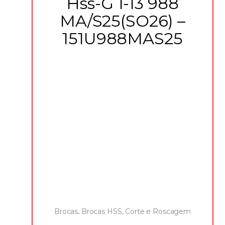
Hss-G 1-13 988
MA/S25(SO26) –
151U988MAS25
Brocas
,
Brocas HSS
,
Corte e Roscagem