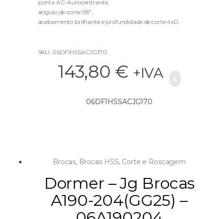
ponta AC-Autocentrante,
o
f
ângulo de corte 118º,
5
acabamento brilhante e profundidade de corte 4xD.
Medidas: 1-10mmx0,5mm
SKU: 06DF1HSSACJG170
143,80
€
+IVA
06DF1HSSACJG170
Brocas
,
Brocas HSS
,
Corte e Roscagem
Dormer – Jg Brocas
A190-204(GG25) –
06A190204