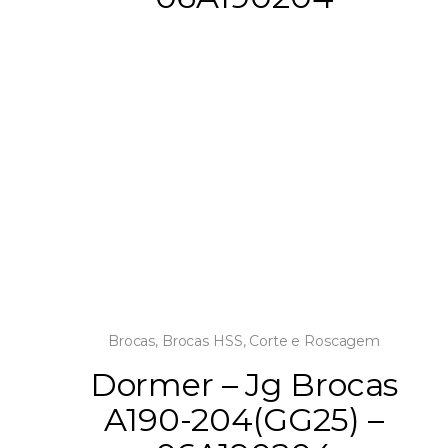
Brocas
,
Brocas HSS
,
Corte e Roscagem
Dormer – Jg Brocas
A190-204(GG25) –