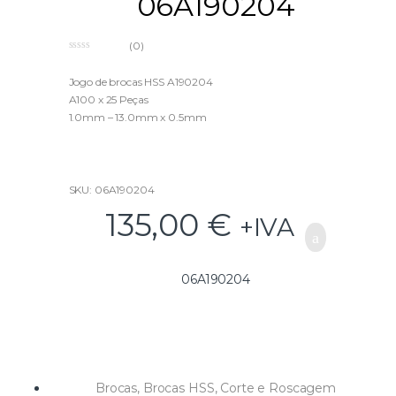
06A190204
(0)
0
o
u
Jogo de brocas HSS A190204
t
A100 x 25 Peças
o
f
1.0mm – 13.0mm x 0.5mm
5
SKU: 06A190204
135,00
€
+IVA
06A190204
Brocas
,
Brocas HSS
,
Corte e Roscagem