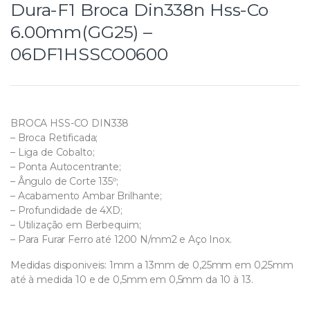
Dura-F1 Broca Din338n Hss-Co
6.00mm(GG25) –
06DF1HSSCO0600
BROCA HSS-CO DIN338
– Broca Retificada;
– Liga de Cobalto;
– Ponta Autocentrante;
– Ângulo de Corte 135º;
– Acabamento Ambar Brilhante;
– Profundidade de 4XD;
– Utilização em Berbequim;
– Para Furar Ferro até 1200 N/mm2 e Aço Inox.
Medidas disponiveis: 1mm a 13mm de 0,25mm em 0,25mm
até à medida 10 e de 0,5mm em 0,5mm da 10 à 13.