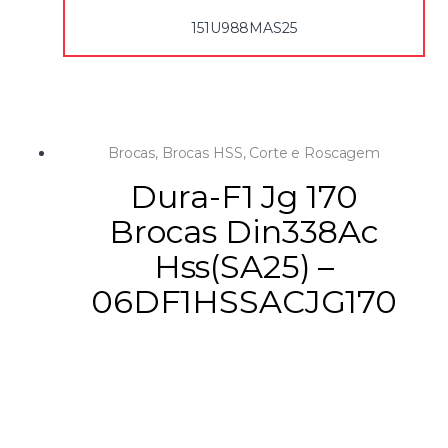
151U988MAS25
Brocas
,
Brocas HSS
,
Corte e Roscagem
Dura-F1 Jg 170
Brocas Din338Ac
Hss(SA25) –
06DF1HSSACJG170