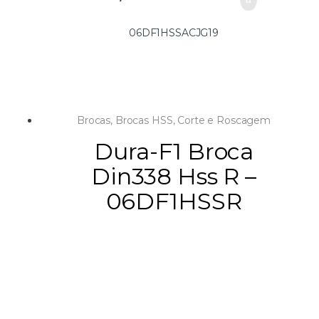
06DF1HSSACJG19
Brocas
,
Brocas HSS
,
Corte e Roscagem
Dura-F1 Broca
Din338 Hss R –
06DF1HSSR