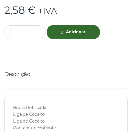
2,58
€
+IVA
Q
Adicionar
u
a
n
t
i
t
y
Descrição
Broca Retificada
Liga de Cobalto
Liga de Cobalto
Ponta Autocentrante