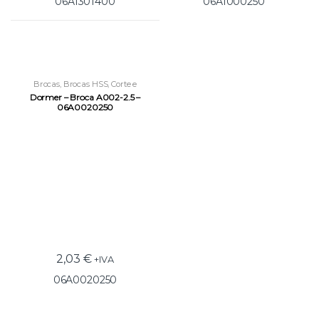
06A1301400
06A1000250
Brocas
,
Brocas HSS
,
Corte e
Roscagem
Dormer – Broca A002-2.5 –
06A0020250
2,03
€
+IVA
06A0020250