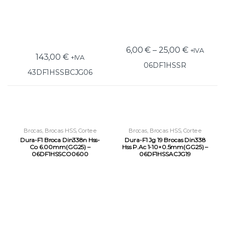
6,00
€
–
25,00
€
+IVA
143,00
€
+IVA
06DF1HSSR
43DF1HSSBCJG06
Brocas
,
Brocas HSS
,
Corte e
Brocas
,
Brocas HSS
,
Corte e
Roscagem
Roscagem
Dura-F1 Broca Din338n Hss-
Dura-F1 Jg 19 Brocas Din338
Co 6.00mm(GG25) –
Hss P.Ac 1-10×0.5mm(GG25) –
06DF1HSSCO0600
06DF1HSSACJG19