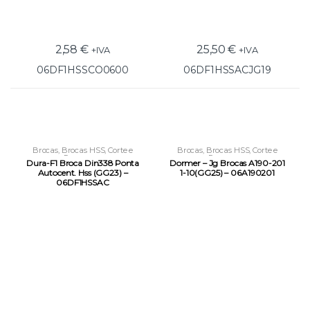
2,58
€
25,50
€
+IVA
+IVA
06DF1HSSCO0600
06DF1HSSACJG19
Brocas
,
Brocas HSS
,
Corte e
Brocas
,
Brocas HSS
,
Corte e
Roscagem
Roscagem
Dura-F1 Broca Din338 Ponta
Dormer – Jg Brocas A190-201
Autocent. Hss (GG23) –
1-10(GG25) – 06A190201
06DF1HSSAC