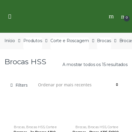
Skip
Skip
to
to
navigation
content
0
Início
Produtos
Corte e Roscagem
Brocas
Broca
Brocas HSS
A mostrar todos os 15 resultados
Filters
Brocas
,
Brocas HSS
,
Corte e
Brocas
,
Brocas HSS
,
Corte e
Roscagem
Roscagem