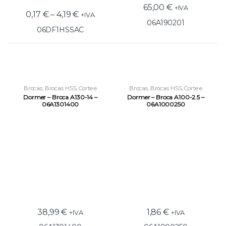
65,00
€
+IVA
0,17
€
–
4,19
€
+IVA
06A190201
06DF1HSSAC
Brocas
,
Brocas HSS
,
Corte e
Brocas
,
Brocas HSS
,
Corte e
Roscagem
Roscagem
Dormer – Broca A130-14 –
Dormer – Broca A100-2.5 –
06A1301400
06A1000250
38,99
€
1,86
€
+IVA
+IVA