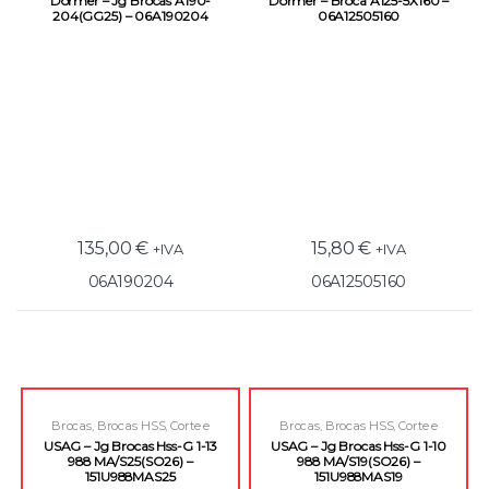
Dormer – Jg Brocas A190-
Dormer – Broca A125-5X160 –
204(GG25) – 06A190204
06A12505160
135,00
€
15,80
€
+IVA
+IVA
06A190204
06A12505160
Brocas
,
Brocas HSS
,
Corte e
Brocas
,
Brocas HSS
,
Corte e
Roscagem
Roscagem
USAG – Jg Brocas Hss-G 1-13
USAG – Jg Brocas Hss-G 1-10
988 MA/S25(SO26) –
988 MA/S19(SO26) –
151U988MAS25
151U988MAS19