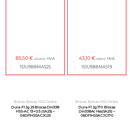
85,50
€
43,10
€
+IVA
+IVA
122,00
€
61,50
€
151U988MAS25
151U988MAS19
Brocas
,
Brocas HSS
,
Corte e
Brocas
,
Brocas HSS
,
Corte e
Roscagem
Roscagem
Dura-F1 Jg 25 Brocas Din338
Dura-F1 Jg 170 Brocas
HSS-AC 13×0.5 (SA25) –
Din338Ac Hss(SA25) –
06DF1HSSACJG25
06DF1HSSACJG170