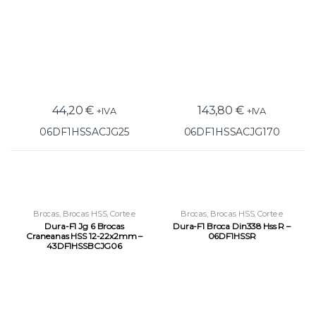
44,20
€
143,80
€
+IVA
+IVA
06DF1HSSACJG25
06DF1HSSACJG170
Brocas
,
Brocas HSS
,
Corte e
Brocas
,
Brocas HSS
,
Corte e
Roscagem
Roscagem
Dura-F1 Jg 6 Brocas
Dura-F1 Broca Din338 Hss R –
Craneanas HSS 12-22x2mm –
06DF1HSSR
43DF1HSSBCJG06