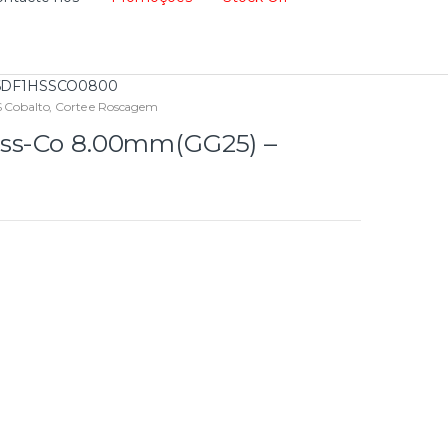
 06DF1HSSCO0800
 Cobalto
,
Corte e Roscagem
Hss-Co 8.00mm(GG25) –