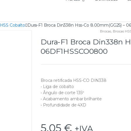
 HSS Cobalto
Dura-F1 Broca Din338n Hss-Co 8.00mm(GG25) –
Brocas
,
Brocas HSS
Dura-F1 Broca Din338n 
06DF1HSSCO0800
Broca retificada HSS-CO DIN338
• Liga de cobalto
• Ângulo de corte 135º
• Acabamento ambar brilhante
• Profundidade de 4XD
5,05
€
+IVA