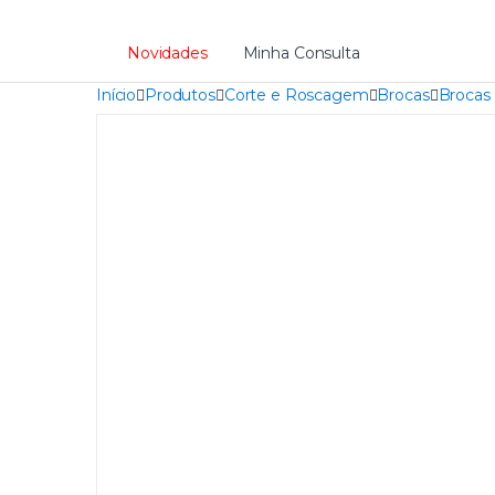
Novidades
Minha Consulta
Início
Produtos
Corte e Roscagem
Brocas
Brocas