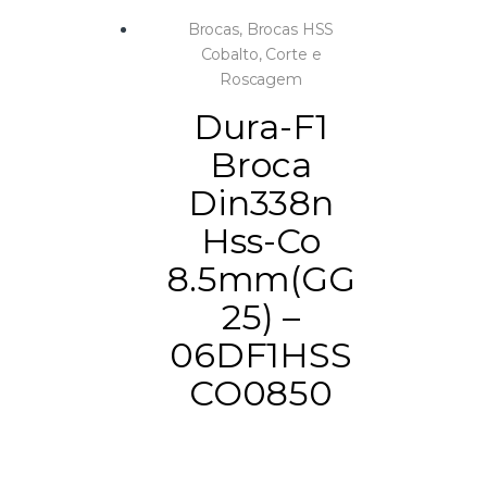
Brocas
,
Brocas HSS
Cobalto
,
Corte e
Roscagem
Dura-F1
Broca
Din338n
Hss-Co
8.5mm(GG
25) –
06DF1HSS
CO0850