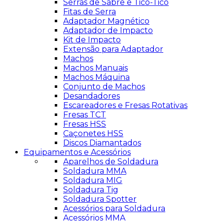
Serras de Sabre e Tico-Tico
Fitas de Serra
Adaptador Magnético
Adaptador de Impacto
Kit de Impacto
Extensão para Adaptador
Machos
Machos Manuais
Machos Máquina
Conjunto de Machos
Desandadores
Escareadores e Fresas Rotativas
Fresas TCT
Fresas HSS
Caçonetes HSS
Discos Diamantados
Equipamentos e Acessórios
Aparelhos de Soldadura
Soldadura MMA
Soldadura MIG
Soldadura Tig
Soldadura Spotter
Acessórios para Soldadura
Acessórios MMA