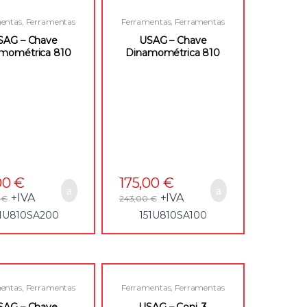
entas
,
Ferramentas
Ferramentas
,
Ferramentas
uais
,
Roquetes e
Manuais
,
Roquetes e
órios para Quadras
Acessórios para Quadras
SAG – Chave
USAG – Chave
mométrica 810
Dinamométrica 810
-200(SO26) –
SA-100(SO26) –
51U810SA200
151U810SA100
00
€
175,00
€
+IVA
+IVA
0
€
243,00
€
51U810SA200
151U810SA100
entas
,
Ferramentas
Ferramentas
,
Ferramentas
uais
,
Roquetes e
Manuais
,
Roquetes e
órios para Quadras
Acessórios para Quadras
SAG – Chave
USAG – Conj. 3