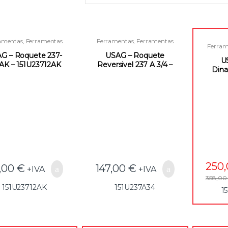
amentas
,
Ferramentas
Ferramentas
,
Ferramentas
Ferram
anuais
,
Roquetes e
Manuais
,
Roquetes e
Man
ssórios para Quadras
Acessórios para Quadras
G – Roquete 237-
USAG – Roquete
Acess
U
 AK – 151U23712AK
Reversivel 237 A 3/4 –
Dina
151U237A34
SE
1
250
1,00
€
147,00
€
+IVA
+IVA
358,0
151U23712AK
151U237A34
1