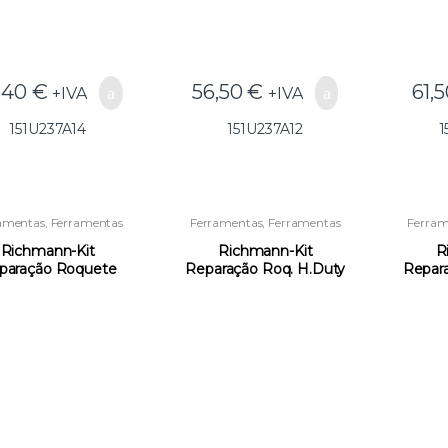
,40
€
56,50
€
61,
+IVA
+IVA
151U237A14
151U237A12
1
amentas
,
Ferramentas
Ferramentas
,
Ferramentas
Ferram
anuais
,
Roquetes e
Manuais
,
Roquetes e
Man
ssórios para Quadras
Acessórios para Quadras
Acess
Richmann-Kit
Richmann-Kit
R
paração Roquete
Reparação Roq. H.Duty
Repar
4 C8498 (GG25) –
1/2 C8497 (GG25) –
C8
151CORC8498
151CORC8497
1