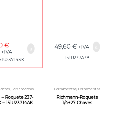
20
€
49,60
€
+IVA
+IVA
151U237A38
51U23714SK
entas
,
Ferramentas
Ferramentas
,
Ferramentas
uais
,
Roquetes e
Manuais
,
Roquetes e
órios para Quadras
Acessórios para Quadras
– Roquete 237-
Richmann-Roquete
K – 151U23714AK
1/4+27 Chaves
C1127(GG25) –
151CORC1127