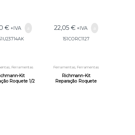
50
€
22,05
€
+IVA
+IVA
51U23714AK
151CORC1127
entas
,
Ferramentas
Ferramentas
,
Ferramentas
uais
,
Roquetes e
Manuais
,
Roquetes e
órios para Quadras
Acessórios para Quadras
ichmann-Kit
Richmann-Kit
ação Roquete 1/2
Reparação Roquete
488 (GG25) –
3/8 C8487 (GG25) –
51CORC8488
151CORC8487