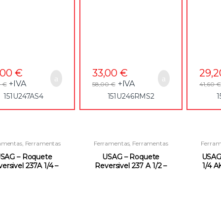
,00
€
33,00
€
29,
+IVA
+IVA
0
€
58,00
€
41,60
€
151U247AS4
151U246RMS2
1
amentas
,
Ferramentas
Ferramentas
,
Ferramentas
Ferram
anuais
,
Roquetes e
Manuais
,
Roquetes e
Man
ssórios para Quadras
Acessórios para Quadras
Acess
SAG – Roquete
USAG – Roquete
USAG 
ersivel 237A 1/4 –
Reversivel 237 A 1/2 –
1/4 A
151U237A14
151U237A12