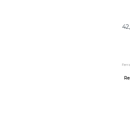
42
Ferr
M
Ace
Re
3/