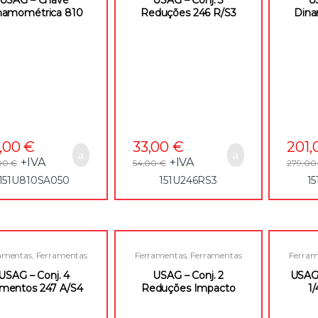
namométrica 810
Reduções 246 R/S3
Dina
SA-50(SO26) –
(SO26) – 151U246RS3
SA
151U810SA050
1
5,00
€
33,00
€
201
+IVA
+IVA
00
€
54,00
€
279,0
151U810SA050
151U246RS3
1
amentas
,
Ferramentas
Ferramentas
,
Ferramentas
Ferram
anuais
,
Roquetes e
Manuais
,
Roquetes e
Man
ssórios para Quadras
Acessórios para Quadras
Acess
USAG – Conj. 4
USAG – Conj. 2
USAG 
mentos 247 A/S4
Reduções Impacto
1
26) – 151U247AS4
246 RM/S2 (SO26) –
1
151U246RMS2