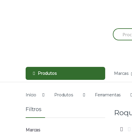
Skip
Skip
to
to
navigation
content
Produtos
Marcas
Início
Produtos
Ferramentas
Filtros
Roqu
Marcas