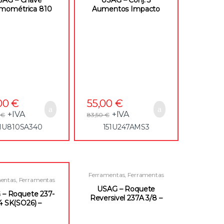
mométrica 810
Aumentos Impacto
-340(SO26) –
247 AM/S3 (SO26) –
51U810SA340
151U247AMS3
,00
€
55,00
€
+IVA
+IVA
0
€
83,50
€
51U810SA340
151U247AMS3
Ferramentas
,
Ferramentas
entas
,
Ferramentas
Manuais
,
Roquetes e
uais
,
Roquetes e
Acessórios para Quadras
USAG – Roquete
órios para Quadras
– Roquete 237-
Reversivel 237A 3/8 –
/4 SK(SO26) –
151U237A38
51U23714SK