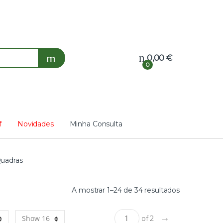
0,00
€
0
f
Novidades
Minha Consulta
Quadras
A mostrar 1–24 de 34 resultados
→
of 2