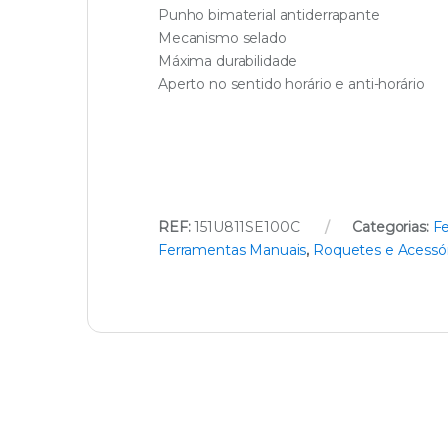
Punho bimaterial antiderrapante
Mecanismo selado
Máxima durabilidade
Aperto no sentido horário e anti-horário
REF:
151U811SE100C
Categorias:
F
Ferramentas Manuais
,
Roquetes e Acessór