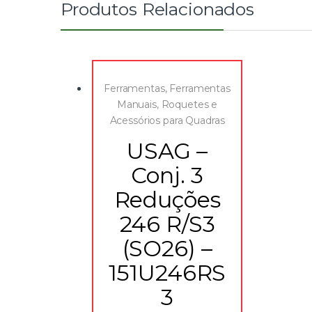
Produtos Relacionados
Ferramentas
,
Ferramentas
Manuais
,
Roquetes e
Acessórios para Quadras
USAG –
Conj. 3
Reduções
246 R/S3
(SO26) –
151U246RS
3