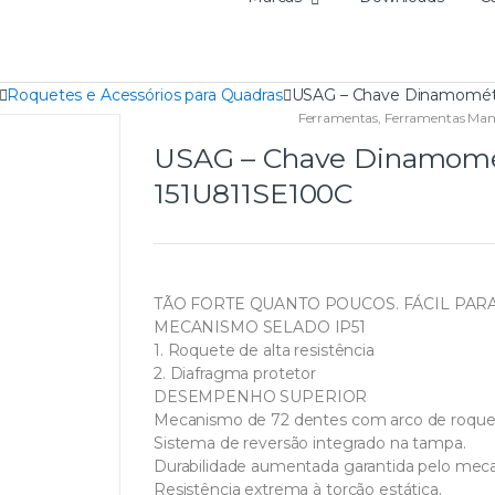
Roquetes e Acessórios para Quadras
USAG – Chave Dinamométri
Ferramentas
,
Ferramentas Man
USAG – Chave Dinamométr
151U811SE100C
TÃO FORTE QUANTO POUCOS. FÁCIL PAR
MECANISMO SELADO IP51
1. Roquete de alta resistência
2. Diafragma protetor
DESEMPENHO SUPERIOR
Mecanismo de 72 dentes com arco de roquet
Sistema de reversão integrado na tampa.
Durabilidade aumentada garantida pelo mec
Resistência extrema à torção estática.