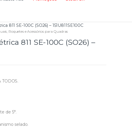
ca 811 SE-100C (SO26) – 151U811SE100C
uais
,
Roquetes e Acessórios para Quadras
ica 811 SE-100C (SO26) –
A TODOS.
e de 5°.
anismo selado.