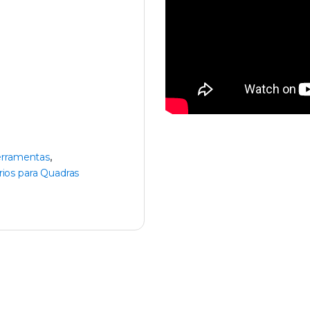
erramentas
,
ios para Quadras