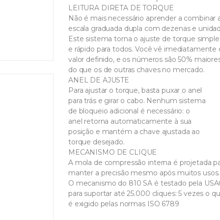
LEITURA DIRETA DE TORQUE
Não é mais necessário aprender a combinar 
escala graduada dupla com dezenas e unidad
Este sistema torna o ajuste de torque simple
e rápido para todos. Você vê imediatamente 
valor definido, e os números são 50% maiore
do que os de outras chaves no mercado.
ANEL DE AJUSTE
Para ajustar o torque, basta puxar o anel
para trás e girar o cabo. Nenhum sistema
de bloqueio adicional é necessário: o
anel retorna automaticamente à sua
posição e mantém a chave ajustada ao
torque desejado.
MECANISMO DE CLIQUE
A mola de compressão interna é projetada p
manter a precisão mesmo após muitos usos.
O mecanismo do 810 SA é testado pela US
para suportar até 25.000 cliques: 5 vezes o q
é exigido pelas normas ISO 6789