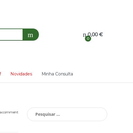
0,00
€
0
f
Novidades
Minha Consulta
Pesquisar
 a comment
por: