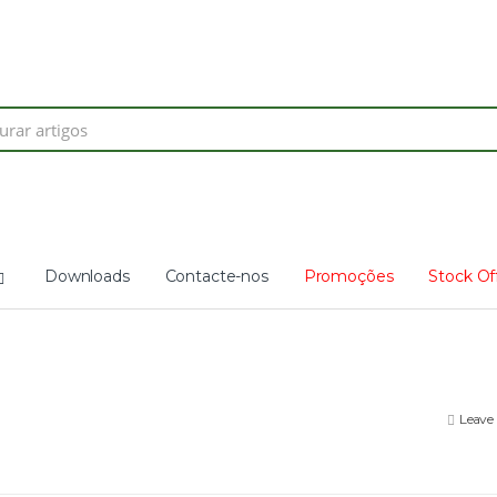
Search
for:
Downloads
Contacte-nos
Promoções
Stock Of
e
Leave