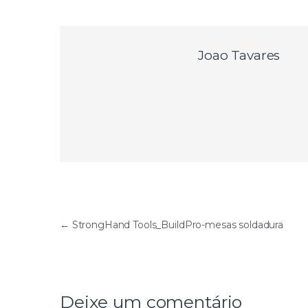
Joao Tavares
Navegação
←
StrongHand Tools_BuildPro-mesas soldadura
de
artigos
Deixe um comentário