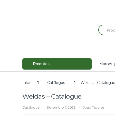
Skip
Skip
to
to
navigation
content
Produtos
Marcas
Início
Catálogos
Weldas – Catalogu
Weldas – Catalogue
Catálogos
Setembro 7, 2023
Joao Tavares