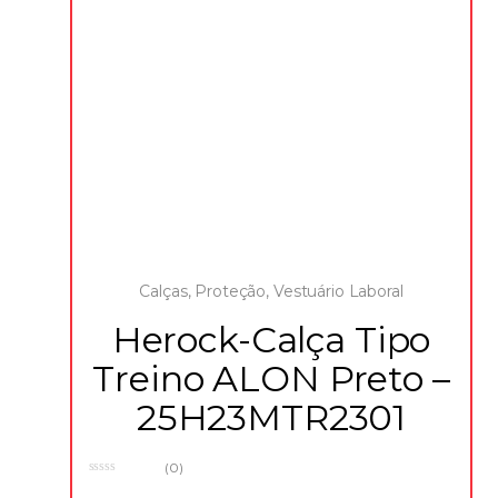
com revestimento superficial repelente de água Pro-
Reforce
Calças
,
Proteção
,
Vestuário Laboral
Herock-Calça Tipo
Treino ALON Preto –
25H23MTR2301
(0)
0