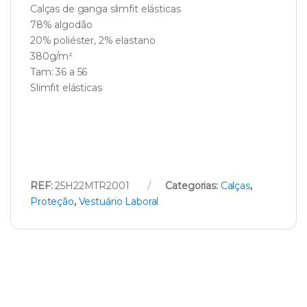
Calças de ganga slimfit elásticas
78% algodão
20% poliéster, 2% elastano
380g/m²
Tam: 36 a 56
Slimfit elásticas
REF:
25H22MTR2001
Categorias:
Calças
,
Proteção
,
Vestuário Laboral