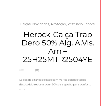
Calças
,
Novidades
,
Proteção
,
Vestuário Laboral
Herock-Calça Trab
Dero 50% Alg. A.Vis.
Am –
25H25MTR2504YE
(0)
0
o
u
Calças de alta visibilidade com vários bolsos e tecido
t
elástico bidirecional com 50% de algodão para conforto
o
f
extra.
5
– Fitas refletoras segmentadas à volta dos tornozelos
– Cintura elástica