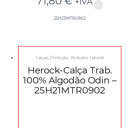
71,80
€
+IVA
• Bolsos dos joelhos
• EN ISO 15797:2004/AC:2004
• EN ISO 14404:2004+A1:2010
Tipo 2 Nível 1 em combinação com HEROCK® protecção
25H23MTR0902
do joelho 21MI0901
Tamanhos disponíveis:
38-40-42-44-46-48-50-52-54-56
COMPOSIÇÃO
Calças de ganga 100% algodão 450g/m²
Calças
,
Proteção
,
Vestuário Laboral
Tecido de reforço: 100% poliamida Cordura® 500D
Herock-Calça Trab.
100% Algodão Odin –
25H21MTR0902