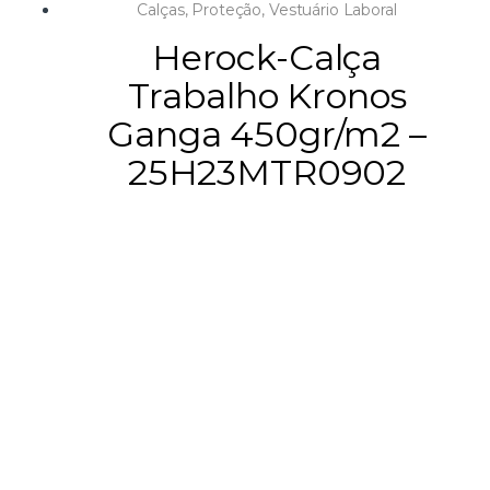
Calças
,
Proteção
,
Vestuário Laboral
Herock-Calça
Trabalho Kronos
Ganga 450gr/m2 –
25H23MTR0902