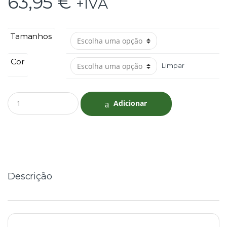
63,95
€
+IVA
Tamanhos
Cor
Limpar
Q
Adicionar
u
a
n
t
i
t
y
Descrição