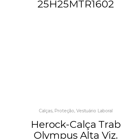
25H25MTR1602
Calças
,
Proteção
,
Vestuário Laboral
Herock-Calça Trab
Olympus Alta Viz.