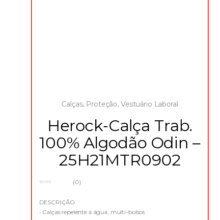
Calças
,
Proteção
,
Vestuário Laboral
Herock-Calça Trab.
100% Algodão Odin –
25H21MTR0902
(0)
0
o
u
DESCRIÇÃO
t
• Calças repelente à água, multi-bolsos
o
f