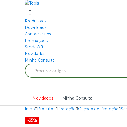
Skip
Skip
to
to
navigation
content
Produtos
Downloads
Contacte-nos
Promoções
Stock Off
Novidades
Minha Consulta
Search
for:
Novidades
Minha Consulta
Início
Produtos
Proteção
Calçado de Proteção
Sap
-
25%