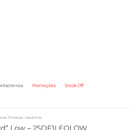
ontacte-nos
Promoções
Stock Off
eção
,
Proteção
,
Sapatilhas
pard” Low – 25DF1LEOLOW