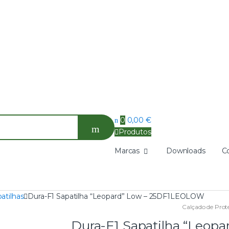
0
0,00
€
Produtos
Marcas
Downloads
C
atilhas
Dura-F1 Sapatilha “Leopard” Low – 25DF1LEOLOW
Calçado de Prot
Dura-F1 Sapatilha “Leo