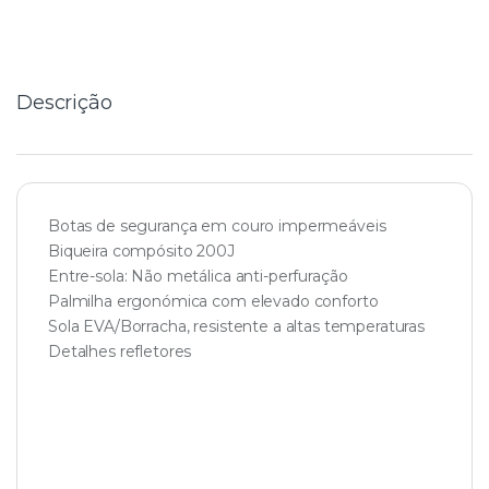
t
i
t
y
Descrição
Botas de segurança em couro impermeáveis
Biqueira compósito 200J
Entre-sola: Não metálica anti-perfuração
Palmilha ergonómica com elevado conforto
Sola EVA/Borracha, resistente a altas temperaturas
Detalhes refletores