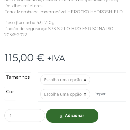
Detalhes refletores
Forro: Membrana impermeável HEROCK® HYDROSHIELD
Peso (tamanho 43): 710g
Padrão de segurança: S7S SR FO HRO ESD SC NA ISO
20345:2022
115,00
€
+IVA
Tamanhos
Cor
Limpar
Q
Adicionar
u
a
n