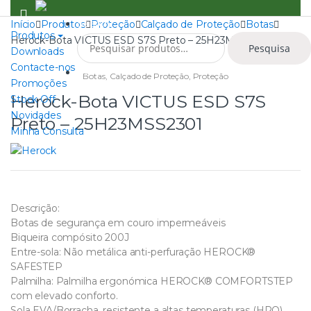
Skip
Skip
to
to
Search
Início
Produtos
Proteção
Calçado de Proteção
Botas
Produtos
Pesquisar
navigation
content
Herock-Bota VICTUS ESD S7S Preto – 25H23MSS2301
Pesquisa
por:
Downloads
Contacte-nos
0
Botas
,
Calçado de Proteção
,
Proteção
Promoções
Herock-Bota VICTUS ESD S7S
Stock Off
Novidades
Preto – 25H23MSS2301
Minha Consulta
Descrição:
Botas de segurança em couro impermeáveis
Biqueira compósito 200J
Entre-sola: Não metálica anti-perfuração HEROCK®
SAFESTEP
Palmilha: Palmilha ergonómica HEROCK® COMFORTSTEP
com elevado conforto.
Sola EVA/Borracha, resistente a altas temperaturas (HRO)