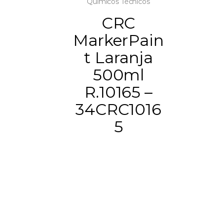
Químicos Técnicos
CRC
MarkerPain
t Laranja
500ml
R.10165 –
34CRC1016
5