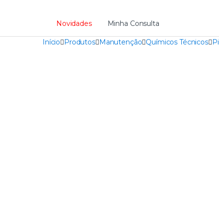
Novidades
Minha Consulta
Início
Produtos
Manutenção
Químicos Técnicos
Pi