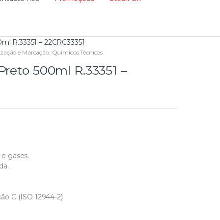
0ml R.33351 – 22CRC33351
lização e Marcação
,
Químicos Técnicos
Preto 500ml R.33351 –
s e gases.
da.
ão C (ISO 12944-2)