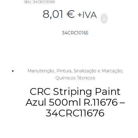
SKU: 34CRC10165
(humidade, frio e etc.).
8,01
€
+IVA
A sua fórmula especial assegura um bom (fluorescente)
aspeto sobre as áreas claras e escuras.
Não é nocivo.
Válvula 360º para ser aplicado em todo tipo de posições.
34CRC10165
Tampão protetor.
Manutenção
,
Pintura, Sinalização e Marcação
,
Químicos Técnicos
CRC Striping Paint
Azul 500ml R.11676 –
34CRC11676