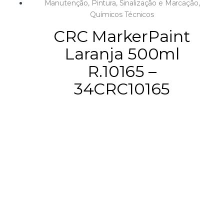
Manutenção
,
Pintura, Sinalização e Marcação
,
Químicos Técnicos
CRC MarkerPaint
Laranja 500ml
R.10165 –
34CRC10165