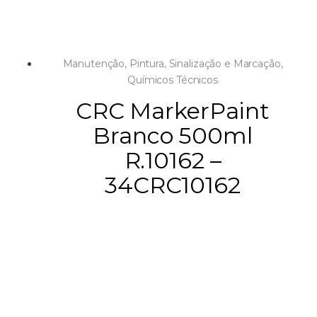
Manutenção
,
Pintura, Sinalização e Marcação
,
Químicos Técnicos
CRC MarkerPaint
Branco 500ml
R.10162 –
34CRC10162