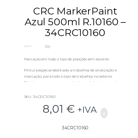
CRC MarkerPaint
Azul 500ml R.10160 –
34CRC10160
(0)
0
o
u
Marcação em todo o tipo de posições sem escorrer.
t
o
f
Pintura especial destinada a trabalhos de sinalização e
5
marcação, para todo o tipo de trabalhos no exterior.
Devido a uma resina especial, este produto tem uma boa
aderência com qualquer tipo de substrato (asfalto, pedra,
terra), inclusive em condições ambientais severas
SKU: 34CRC10160
(humidade, frio e etc.).
8,01
€
+IVA
A sua fórmula especial assegura um bom (fluorescente)
aspeto sobre as áreas claras e escuras.
Não é nocivo.
Válvula 360º para ser aplicado em todo tipo de posições.
34CRC10160
Tampão protetor.