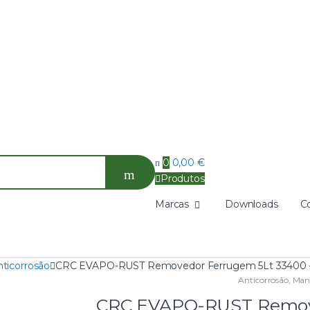
0
0,00
€
Produtos
Marcas
Downloads
C
nticorrosão
CRC EVAPO-RUST Removedor Ferrugem 5Lt 33400
Anticorrosão
,
Man
CRC EVAPO-RUST Remove