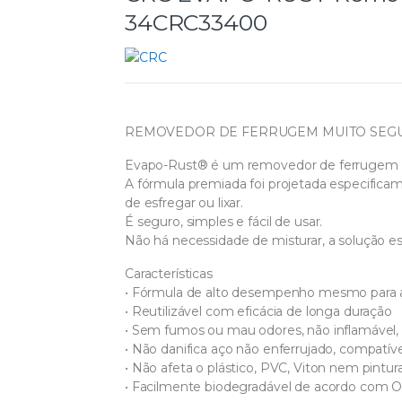
34CRC33400
REMOVEDOR DE FERRUGEM MUITO SEG
Evapo-Rust® é um removedor de ferrugem par
A fórmula premiada foi projetada especific
de esfregar ou lixar.
É seguro, simples e fácil de usar.
Não há necessidade de misturar, a solução es
Características
• Fórmula de alto desempenho mesmo para a 
• Reutilizável com eficácia de longa duração
• Sem fumos ou mau odores, não inflamável
• Não danifica aço não enferrujado, compatí
• Não afeta o plástico, PVC, Viton nem pintu
• Facilmente biodegradável de acordo com