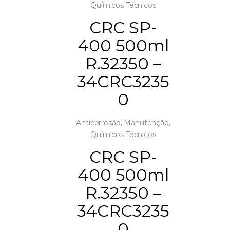
Químicos Técnicos
CRC SP-
400 500ml
R.32350 –
34CRC3235
0
Anticorrosão
,
Manutenção
,
Químicos Técnicos
CRC SP-
400 500ml
R.32350 –
34CRC3235
0