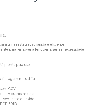
URO
a uma restauração rápida e eficiente.
amente para remover a ferrugem, sem a necessidade
tá pronta para uso.
ferrugem mais difícil
, sem COV
vel com outros metais
ras sem base de óxido
 OECD 301B