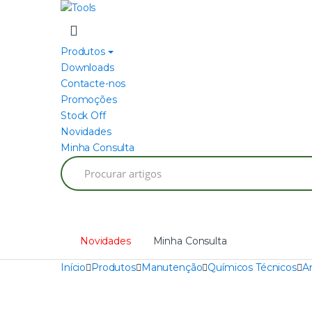
Skip
Skip
to
to
navigation
content
Produtos
Downloads
Contacte-nos
Promoções
Stock Off
Novidades
Minha Consulta
Search
for:
Novidades
Minha Consulta
Início
Produtos
Manutenção
Químicos Técnicos
A