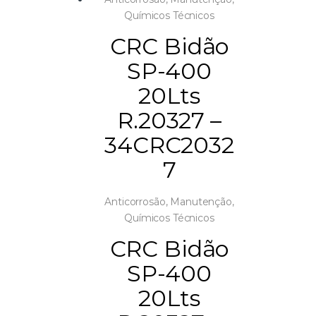
Químicos Técnicos
CRC Bidão
SP-400
20Lts
R.20327 –
34CRC2032
7
Anticorrosão
,
Manutenção
,
Químicos Técnicos
CRC Bidão
SP-400
20Lts