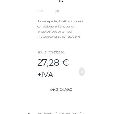
(0)
0
o
u
Fornece proteção eficaz contra a
t
corrosão ao ar livre, por um
o
f
longo período de tempo.
5
Protege contra a corrosão em
circunstâncias severas, como
humidades ou água salgada.
SKU: 34CRC32350
Proteção especial para
27,28
€
transportes marítimos.
500ml
+IVA
34CRC32350
Anticorrosão
,
Manutenção
,