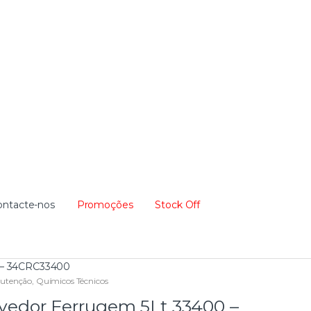
ontacte-nos
Promoções
Stock Off
 – 34CRC33400
utenção
,
Químicos Técnicos
dor Ferrugem 5Lt 33400 –