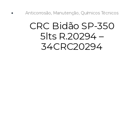
Anticorrosão
,
Manutenção
,
Químicos Técnicos
CRC Bidão SP-350
5lts R.20294 –
34CRC20294