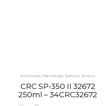
Anticorrosão
,
Manutenção
,
Químicos Técnicos
CRC SP-350 II 32672
250ml – 34CRC32672
(0)