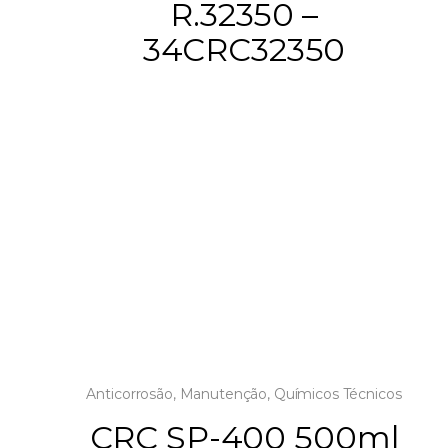
R.32350 –
34CRC32350
Anticorrosão
,
Manutenção
,
Químicos Técnicos
CRC SP-400 500ml