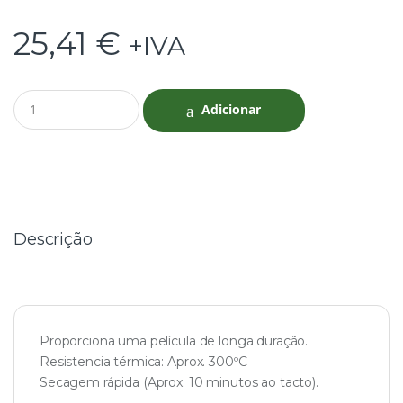
25,41
€
+IVA
Q
Adicionar
u
a
n
t
i
t
y
Descrição
Proporciona uma película de longa duração.
Resistencia térmica: Aprox. 300ºC
Secagem rápida (Aprox. 10 minutos ao tacto).