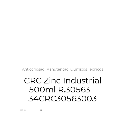
Anticorrosão
,
Manutenção
,
Químicos Técnicos
CRC Zinc Industrial
500ml R.30563 –
34CRC30563003
(0)
0