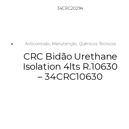
corrosão.
Não guarde as partes protegidas no exteriores sem as
34CRC20294
cobrir.
Anticorrosão
,
Manutenção
,
Químicos Técnicos
CRC Bidão Urethane
Isolation 4lts R.10630
– 34CRC10630