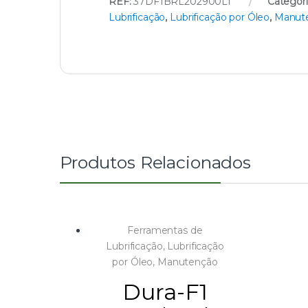
REF:
37DF1BRL202900LI
Categori
Lubrificação
,
Lubrificação por Óleo
,
Manut
Produtos Relacionados
Ferramentas de
Lubrificação
,
Lubrificação
por Óleo
,
Manutenção
Dura-F1