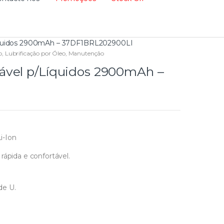
íquidos 2900mAh – 37DF1BRL202900LI
o
,
Lubrificação por Óleo
,
Manutenção
ável p/Líquidos 2900mAh –
i-Ion
rápida e confortável.
de U.