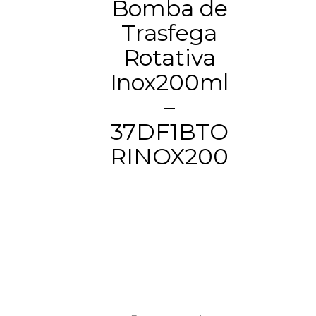
Bomba de
Trasfega
Rotativa
Inox200ml
–
37DF1BTO
RINOX200