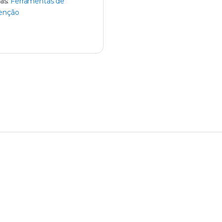
as:
Ferramentas de
enção