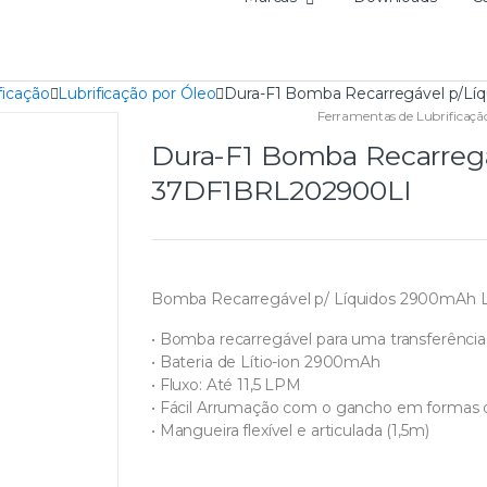
ficação
Lubrificação por Óleo
Dura-F1 Bomba Recarregável p/L
Ferramentas de Lubrificaçã
Dura-F1 Bomba Recarreg
37DF1BRL202900LI
Bomba Recarregável p/ Líquidos 2900mAh L
• Bomba recarregável para uma transferência 
• Bateria de Lítio-ion 2900mAh
• Fluxo: Até 11,5 LPM
• Fácil Arrumação com o gancho em formas 
• Mangueira flexível e articulada (1,5m)