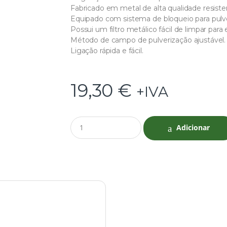
Fabricado em metal de alta qualidade resiste
Equipado com sistema de bloqueio para pulv
Possui um filtro metálico fácil de limpar para 
Método de campo de pulverização ajustável.
Ligação rápida e fácil.
19,30
€
+IVA
Q
Adicionar
u
a
n
t
i
t
y