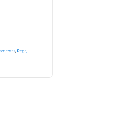
ramentas
,
Rega,