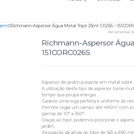
agem
Richmann-Aspersor Água Metal Tripé 25mt C0265 – 151COR
Ferramentas
,
R
Richmann-Aspersor Água 
151CORC0265
Aspersor de jardim pulsante em metal sobre 
A utilização deste tipo de aspersor torna m
tempo que poupa energia.
Garante uma rega perfeita e uniforme do re
Permite regar um campo até 490m² com poss
gamas de 10° a 360°.
Graças ao tripé, podemos posicionar o asper
jardim.
Regulação da altura do tripé de 565 a 890 m