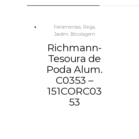
Ferramentas
,
Rega,
Jardim, Bricolagem
Richmann-
Tesoura de
Poda Alum.
C0353 –
151CORC03
53