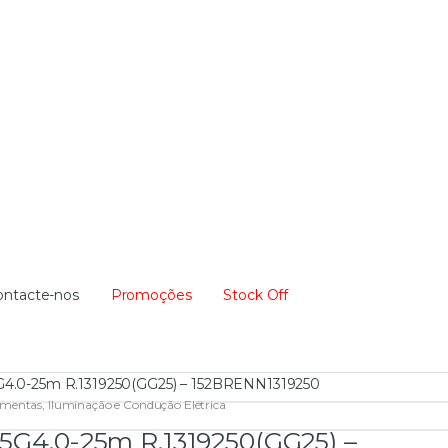
ontacte-nos
Promoções
Stock Off
5G4.0-25m R.1319250(GG25) – 152BRENN1319250
amentas
,
Iluminação e Condução Elétrica
 5G4.0-25m R.1319250(GG25) –