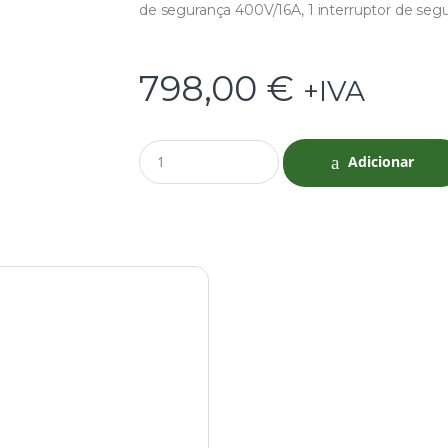
de segurança 400V/16A, 1 interruptor de seg
798,00
€
+IVA
Q
Adicionar
u
a
n
t
i
t
y