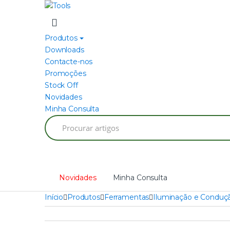
Skip
Skip
to
to
navigation
content
Produtos
Downloads
Contacte-nos
Promoções
Stock Off
Novidades
Minha Consulta
Search
for:
Novidades
Minha Consulta
Início
Produtos
Ferramentas
Iluminação e Conduçã