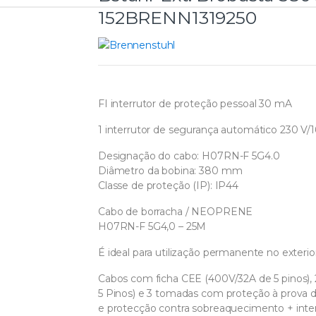
152BRENN1319250
FI interrutor de proteção pessoal 30 mA
1 interrutor de segurança automático 230 V/1
Designação do cabo: H07RN-F 5G4.0
Diâmetro da bobina: 380 mm
Classe de proteção (IP): IP44
Cabo de borracha / NEOPRENE
H07RN-F 5G4,0 – 25M
É ideal para utilização permanente no exteri
Cabos com ficha CEE (400V/32A de 5 pinos),
5 Pinos) e 3 tomadas com proteção à prova d
e protecção contra sobreaquecimento + inter