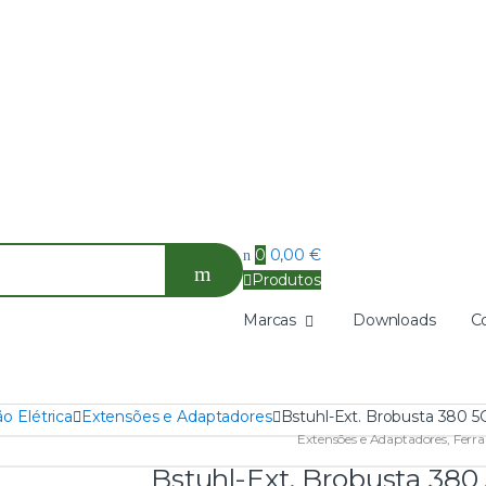
0
0,00
€
Produtos
Marcas
Downloads
C
o Elétrica
Extensões e Adaptadores
Bstuhl-Ext. Brobusta 380 
Extensões e Adaptadores
,
Ferr
Bstuhl-Ext. Brobusta 380