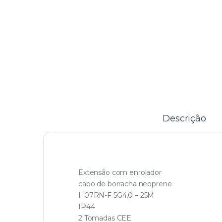
Descrição
Extensão com enrolador
cabo de borracha neoprene
H07RN-F 5G4,0 – 25M
IP44
2 Tomadas CEE