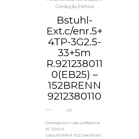
Condução Elétrica
Bstuhl-
Ext.c/enr.5+
4TP-3G2.5-
33+5m
R.921238011
0(EB25) –
152BRENN
9212380110
(0)
0
o
u
Extensão com cabo profissional
t
KC 3200 5
o
f
Cabo H07RN-F 3G2.5 de 33+5m,
5