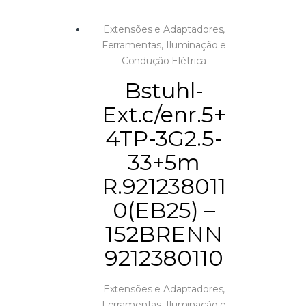
Extensões e Adaptadores
,
Ferramentas
,
Iluminação e
Condução Elétrica
Bstuhl-
Ext.c/enr.5+
4TP-3G2.5-
33+5m
R.921238011
0(EB25) –
152BRENN
9212380110
Extensões e Adaptadores
,
Ferramentas
,
Iluminação e