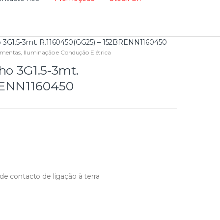
o 3G1.5-3mt. R.1160450(GG25) – 152BRENN1160450
amentas
,
Iluminação e Condução Elétrica
ho 3G1.5-3mt.
RENN1160450
de contacto de ligação à terra