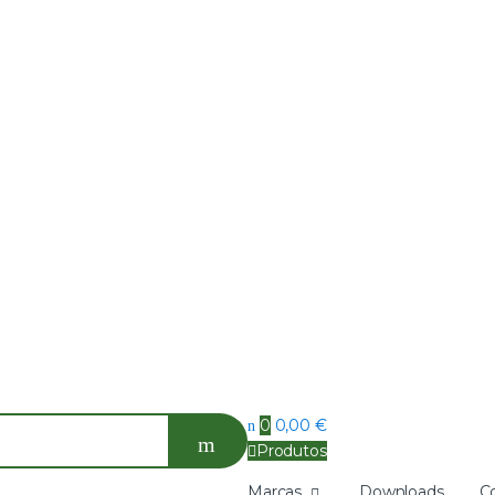
0
0,00
€
Produtos
Marcas
Downloads
C