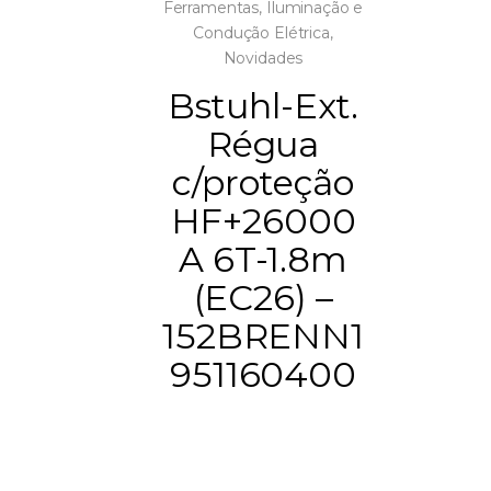
Ferramentas
,
Iluminação e
Condução Elétrica
,
Novidades
Bstuhl-Ext.
Régua
c/proteção
HF+26000
A 6T-1.8m
(EC26) –
152BRENN1
951160400