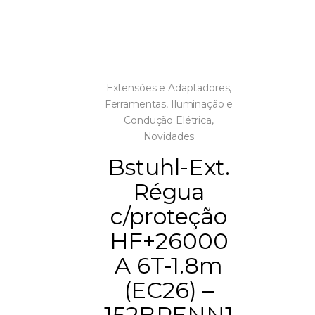
Extensões e Adaptadores
,
Ferramentas
,
Iluminação e
Condução Elétrica
,
Novidades
Bstuhl-Ext.
Régua
c/proteção
HF+26000
A 6T-1.8m
(EC26) –
152BRENN1